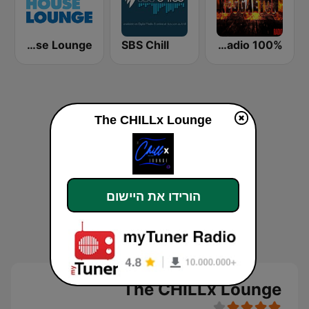
Deep House Lounge
SBS Chill
100% Reggaeton Radio
The CHILLx Lounge
הורידו את היישום
The CHILLx Lounge