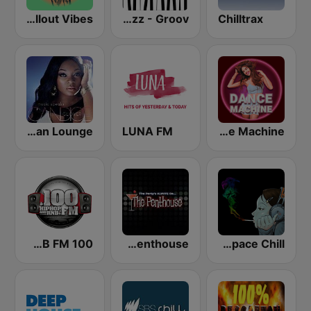
Chillout Vibes
Smooth Jazz - Groov
Chilltrax
GotRadio - Urban Lounge
LUNA FM
Dance Machine
100 Hip Hop and RNB FM
The Penthouse
Deep Space Chill