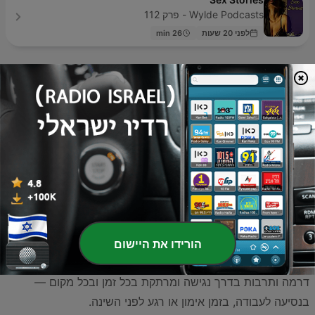
Wylde Podcasts - פרק 112
לפני 20 שעות
26 min
עולם הפודקאסטים העלילתיים מציע חוויית האזנה ייחודית
שמאפשרת לדמיון להמריא מעבר למגבלות המסך. כאן תוכלו
למצוא מגוון רחב של סיפורים, החל מדרמות מתח ופשע ועד
לעולמות פנטזיה קסומים, הכל דרך האוזניות שלכם. היצירה
העלילתית באודיו חוותה פריחה משמעותית בשנים האחרונות,
כאשר יוצרים משתמשים בעריכת סאונד מתקדמת, מוזיקה
מקורית ודיבוב מקצועי כדי לבנות עולמות שלמים ומורכבים. עבור
הורידו את היישום
קהל המאזינים בישראל, מדובר בהזדמנות מצוינת לצרוך ספרות,
דרמה ותרבות בדרך נגישה ומרתקת בכל זמן ובכל מקום —
בנסיעה לעבודה, בזמן אימון או רגע לפני השינה.