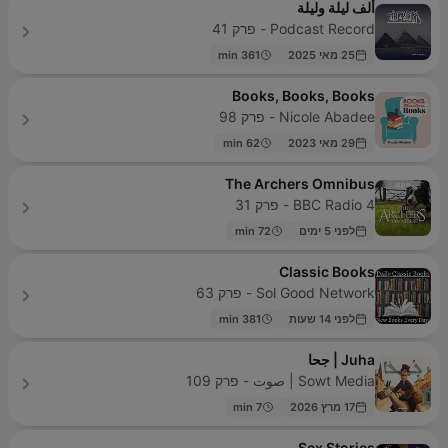
ألف ليلة وليلة
Podcast Record - פרק 41
25 מאי 2025
361 min
Books, Books, Books
Nicole Abadee - פרק 98
29 מאי 2023
62 min
The Archers Omnibus
BBC Radio 4 - פרק 31
לפני 5 ימים
72 min
Classic Books
Sol Good Network - פרק 63
לפני 14 שעות
381 min
Juha | جحا
Sowt Media | صوت - פרק 109
17 מרץ 2026
7 min
Sex Stories