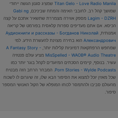
Titan Gelo - Love Radio Manila
שמציג סגנון הגשה ייחודי
שמושך קהל רב. לחובבי האימה והמתח שביניכם,
Gabi ng
Lagim - DZRH
מספק אווירה מצמררת שתשאיר אתכם על קצה
הכיסא. אם אתם מעדיפים ספרות קלאסית בפורמט של קריאה
אמנותית,
Аудиокниги и рассказы - Богданов Николай
Александрович
הוא בחירה מצוינת להעשרת הידע. למי
שמחפש הרפתקאות דמיוניות קלילות יותר,
A Fantasy Story -
MisSpelled - WAOB® Audio Theatre
מציע עולם פנטזיה
עשיר. בנוסף, קיימים הסכתים המיועדים לקהל בוגר יותר כמו
Porn Stories - Wylde Podcasts
. המבחר הרחב הזה מבטיח
שכל מאזין יוכל למצוא את הסיפור הבא שלו, זה שיגרום לו לשכוח
מהעולם סביבו ולהתמסר לכוחו המופלא של הקול האנושי המספר
סיפור.