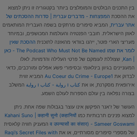
בין התכנים הבולטים והמומלצים ביותר בקטגוריה זו ניתן למצוא
את ההסכת
המפצחות - מדברים עברית | סדרות ההסכתים של
אתר עברית
, המביא סיפורים מרתקים בשפה העברית המותאמים
לאוזן הישראלית. חובבי הפנטזיה והעולמות המכושפים, ובמיוחד
מעריצי הארי פוטר, ייהנו בוודאי מהאזנה לתוכנית
ההסכת שאין
לומר את שמו The Podcast Who Must Not Be Named - כאן
| Kan
, שצוללת לעומקם של פרטי העלילה והדמויות. לאלו
המעוניינים בגיוון בינלאומי ובסיפורי פשע אפלים ומורכבים, כדאי
לבדוק את
Au Coeur du Crime - Europe1
המביא זווית
אירופאית מסקרנת, או את
كتاب ו رواية - كتاب ו رواية
המשלב
בצורה נפלאה בין עולם הספרות לעולם השמע.
העושר של ז'אנר הפיקשן אינו עוצר בגבולות שפה אחת. ניתן
למצוא פנינים תרבותיות כמו
Kahani Suno | कहानी सुनो (कहानियों
व उपन्यासों का संसार) - Sameer Goswami
המעניק חוויה קלאסית
של מספרי סיפורים מסורתיים, או את
Raqi’s Secret Files with