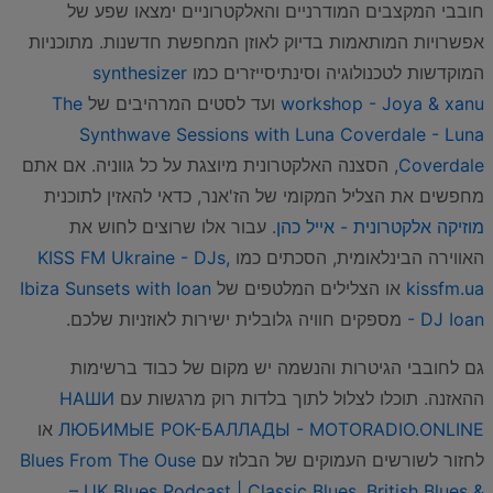
חובבי המקצבים המודרניים והאלקטרוניים ימצאו שפע של
אפשרויות המותאמות בדיוק לאוזן המחפשת חדשנות. מתוכניות
המוקדשות לטכנולוגיה וסינתיסייזרים כמו
synthesizer
workshop - Joya & xanu
ועד לסטים המרהיבים של
The
Synthwave Sessions with Luna Coverdale - Luna
Coverdale
, הסצנה האלקטרונית מיוצגת על כל גווניה. אם אתם
מחפשים את הצליל המקומי של הז'אנר, כדאי להאזין לתוכנית
מוזיקה אלקטרונית - אייל כהן
. עבור אלו שרוצים לחוש את
האווירה הבינלאומית, הסכתים כמו
KISS FM Ukraine - DJs,
kissfm.ua
או הצלילים המלטפים של
Ibiza Sunsets with Ioan
- DJ Ioan
מספקים חוויה גלובלית ישירות לאוזניות שלכם.
גם לחובבי הגיטרות והנשמה יש מקום של כבוד ברשימות
ההאזנה. תוכלו לצלול לתוך בלדות רוק מרגשות עם
НАШИ
ЛЮБИМЫЕ РОК-БАЛЛАДЫ - MOTORADIO.ONLINE
או
לחזור לשורשים העמוקים של הבלוז עם
Blues From The Ouse
– UK Blues Podcast | Classic Blues, British Blues &