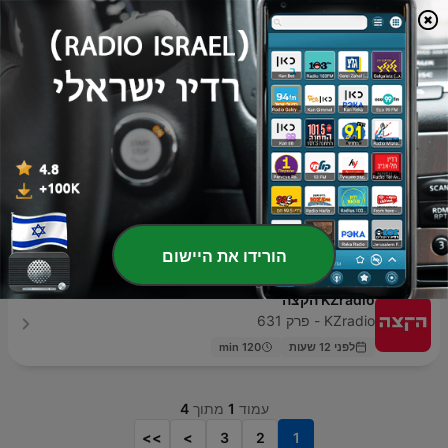
La Story Nostalgie
Nostalgie France - פרק 2
06 אוג' 2025
9 min
מיטל שבח
גלגלצ - פרק 100
24 יולי 2020
115 min
שנות התשעים הקשוחות
הטחנה | רדיו בנימינה - פרק 32
הורידו את היישום
27 נוב' 2019
87 min
KZradio הקצה
KZradio - פרק 631
לפני 12 שעות
120 min
עמוד
1
מתוך
4
>>
>
3
2
1