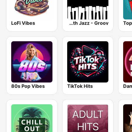
LoFi Vibes
Smooth Jazz - Groov
Top
80s Pop Vibes
TikTok Hits
Dan