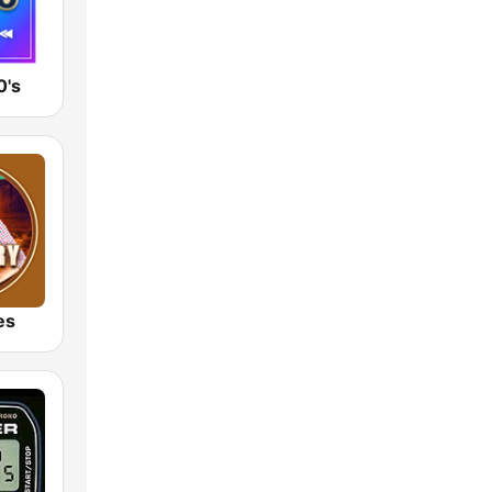
0's
es