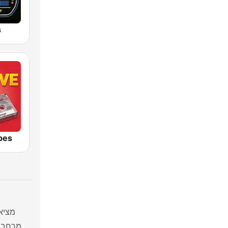
s
bes
מציא
מרחבי 