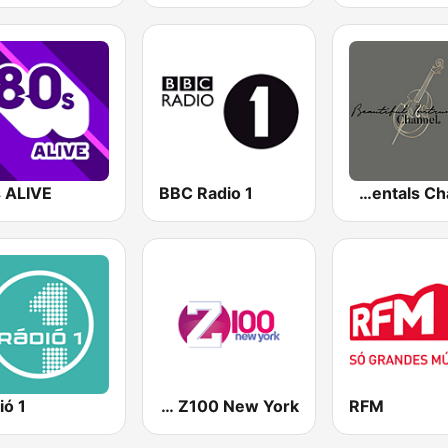
 ALIVE
BBC Radio 1
Beautiful Instrumentals Channel
ió 1
WHTZ Z100 New York
RFM