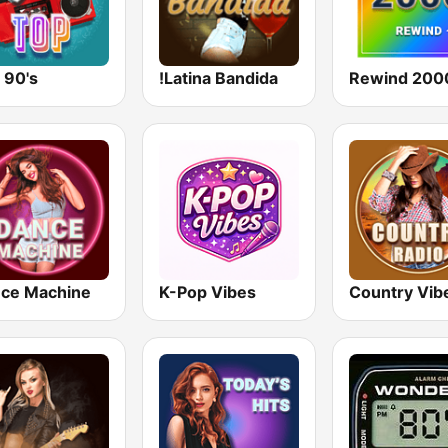
 90's
Latina Bandida!
Rewind 200
ce Machine
K-Pop Vibes
Country Vib