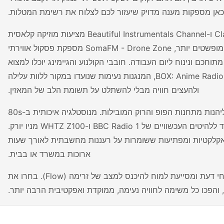
כאן מספקות מענה מדויק שיעזור לכם לצלוח את רשימת המטלות.
עבור אלו הזקוקים לאווירה רגועה ונטולת הפרעות, תחנות כמו Classic FM ו-Beautiful Instrumentals Channel מציעות מוזיקה קלאסית
ואינסטרומנטלית נעימה שיוצרת מרחב מחשבתי נקי. למי שמעדיף צלילים מופשטים יותר, SomaFM - Drone Zone מספקת פסקול אווירתי
Smooth Jaz ו-Radio Meuh מוסיפות טאץ' מתוחכם ונינוח ליום העבודה. חובבי הקולנוע והגיימינג יוכלו למצוא
השראה בתחנות ייחודיות כמו CINEMIX, Rainwave Game Music או BOX: Anime Radio, המנגנות נעימות שנועדו במקור ללוות עלילה
ולהעצים חוויה מבלי להשתלט על תשומת הלב של המאזין.
אם אתם שואבים את האנרגיה שלכם דווקא ממוזיקה קצבית ומוכרת, תוכלו ליהנות מתחנות הפופ והרוק המובילות. מנוסטלגיה איכותית ב-80s
Pop Vibes ו-80s ALIVE, דרך הרוק המגובש של Radio X ו-Rock FM, ועד ללהיטים העכשוויים של BBC Radio 1 ו-WHTZ Z100 מניו יורק.
 מוזיקליות מקוריות, אקלקטיות ומפתיעות ששומרות על רעננות מחשבתית לאורך שעות
ארוכות במשרד או בבית.
האזנה לתחנות אלו עוזרת לייצר "בועה" של ריכוז, מצמצמת רעשי רקע מסיחי דעת ומסייעת למוח להיכנס למצב של זרימה (Flow). בחרו את
הפכו כל משימה לחוויה נעימה, ממוקדת ואפקטיבית הרבה יותר.