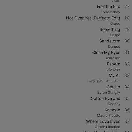
Lisah
Feel the Fire
27
Masterboy
Not Over Yet (Perfecto Edit)
28
Grace
Something
29
Lasgo
Sandstorm
30
Darude
Close My Eyes
31
Astroline
Espera
32
אריס סאן
My All
33
マライア・キャリー
Get Up
34
Byron Stingily
Cotton Eye Joe
35
Rednex
Komodo
36
Mauro Picotto
Where Love Lives
37
Alison Limerick