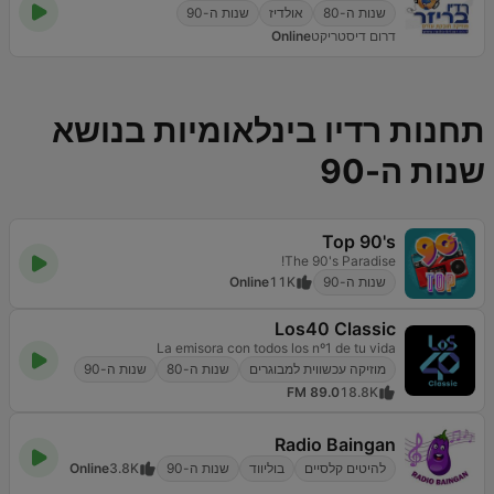
שנות ה-80
אולדיז
שנות ה-90
דרום דיסטריקט
Online
תחנות רדיו בינלאומיות בנושא
שנות ה-90
Top 90's
The 90's Paradise!
שנות ה-90
11K
Online
Los40 Classic
La emisora con todos los nº1 de tu vida
מוזיקה עכשווית למבוגרים
שנות ה-80
שנות ה-90
89.0 FM
18.8K
Radio Baingan
להיטים קלסיים
בוליווד
שנות ה-90
3.8K
Online