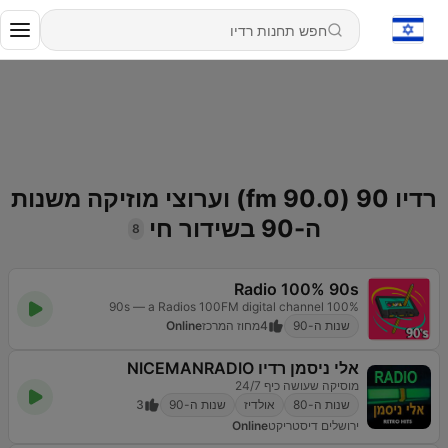
רדיו 90 (90.0 fm) וערוצי מוזיקה משנות
ה-90 בשידור חי
8
Radio 100% 90s
100% 90s — a Radios 100FM digital channel
שנות ה-90
4
מחוז המרכז
Online
אלי ניסמן רדיו NICEMANRADIO
מוסיקה שעושה כיף 24/7
שנות ה-80
אולדיז
שנות ה-90
3
ירושלים דיסטריקט
Online