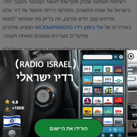
רשימות השמעה שכולן מוקדשות לעשור הצבעוני והקצבי הזה.
בישראל של שנות התשעים, המוזיקה הייתה פסקול של דור שלם
שחיפש קצב חדש ומרענן, וזה בדיוק מה שאפשר למצוא
בשידורים של
אלי ניסמן רדיו NICEMANRADIO
המציע שילובים
מוזיקליים מעניינים ומגוונים מאותה תקופה.
חובבי המקצבים המהירים והאלקטרוניים בוודאי ייהנו מהצלילים
של
Eurodance Channel
, שמביא אל האוזן את כל להיטי
הרחבות ששלטו במועדונים הגדולים בארץ ובעולם. לצד הלהיטים
הבינלאומיים, הרדיו בישראל תמיד ידע לשלב מוזיקה ים-תיכונית
ופופ מקומי שהתפתחו מאוד בעשור ההוא, וניתן להאזין להם דרך
תחנות כמו
רדיו בריזר
או
69FM
, המציעות שילוב של סגנונות
שהפכו ברבות השנים לנכסי צאן ברזל במוזיקה הישראלית. אם
אתם מחפשים קול מקומי ואותנטי יותר, תחנת
radiokolamerkaz
מציעה תוכן עשיר שמשלב בין הלהיטים
המוכרים לבין אווירה קהילתית מחבקת.
הורידו את היישום