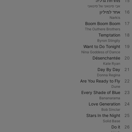
15
מחרוזת גדליה
אבי סינואני וגל סינואני
16
אחד למיליון
Narkis
Boom Boom Boom
17
The Outhere Brothers
Temptation
18
Byron Stingily
Want to Do Tonight
19
Nina Goddess of Dance
Désenchantée
20
Kate Ryan
Day By Day
21
Donna Regina
Are You Ready to Fly
22
Dune
Every Shade of Blue
23
Bananarama
Love Generation
24
Bob Sinclar
Stars In the Night
25
Solid Base
Do it
26