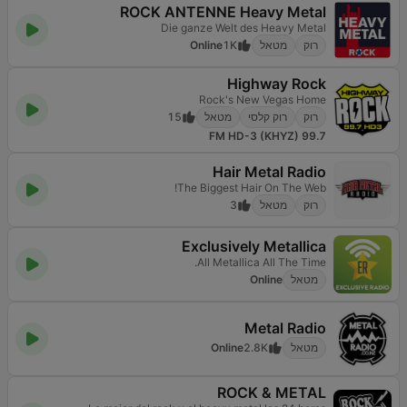
ROCK ANTENNE Heavy Metal
Die ganze Welt des Heavy Metal
רוק
מטאל
1K
Online
Highway Rock
Rock's New Vegas Home
רוק
רוק קלסי
מטאל
15
99.7 FM HD-3 (KHYZ)
Hair Metal Radio
The Biggest Hair On The Web!
רוק
מטאל
3
Exclusively Metallica
All Metallica All The Time.
מטאל
Online
Metal Radio
מטאל
2.8K
Online
ROCK & METAL