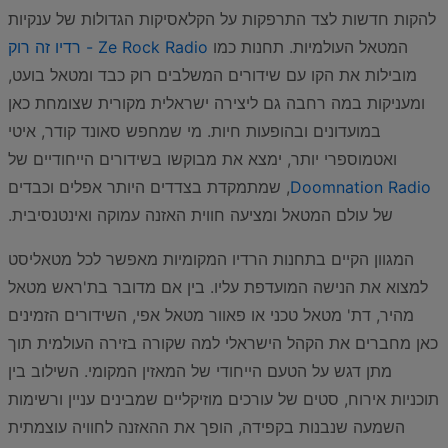
להקות חדשות לצד התרפקות על הקלאסיקות הגדולות של ענקיות
המטאל העולמיות. תחנות כמו
Ze Rock Radio - רדיו זה רוק
מובילות את הקו עם שידורים המשלבים רוק כבד ומטאל בועט,
ומעניקות במה רחבה גם ליצירה ישראלית מקורית שצומחת כאן
במועדונים ובהופעות חיות. מי שמחפש סאונד קודר, איטי
ואטמוספרי יותר, ימצא את מבוקשו בשידורים הייחודיים של
Doomnation Radio
, שמתמקדת בצדדים היותר אפלים וכבדים
של עולם המטאל ומציעה חווית האזנה עמוקה ואינטנסיבית.
המגוון הקיים בתחנות הרדיו המקומיות מאפשר לכל מטאליסט
למצוא את הנישה המועדפת עליו. בין אם מדובר בת'ראש מטאל
מהיר, דת' מטאל טכני או פאוור מטאל אפי, השידורים הזמינים
כאן מחברים את הקהל הישראלי למה שקורה בזירה העולמית תוך
מתן דגש על הטעם הייחודי של המאזין המקומי. השילוב בין
תוכניות אירוח, סטים של עורכים מוזיקליים שמבינים עניין ורשימות
השמעה שנבנות בקפידה, הופך את ההאזנה לחוויה עוצמתית