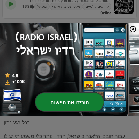
Lo mejor del rock y el heavy metal las 24 horas
להיטים קלסיים
אלטרנטיבי / אינדי
מטאל
168
Online
סצינת המטאל בישראל היא אחת הקהילות המגובשות והחזקות
ביותר בנוף המוזיקלי המקומי. לאורך עשורים, המטאל הישראלי
הצליח לפרוץ גבולות ולייצר להקות שזכו להכרה בינלאומית, וכל
זאת תוך שמירה על קהל מעריצים נאמן שלא מפסיק לצרוך
מוזיקה איכותית וכבדה. אם אתם מחפשים את הריפים המנסרים,
את התיפוף המהיר ואת האנרגיה המתפרצת שרק מטאל יכול
הורידו את היישום
לספק, כאן תמצאו ריכוז של תחנות המציעות את כל מה שאתם
צריכים כדי להישאר מעודכנים ולהינות מהצלילים האהובים עליכם
בכל רגע נתון.
עבור חובבי הז'אנר בישראל, הרדיו נותר כלי משמעותי לגילוי