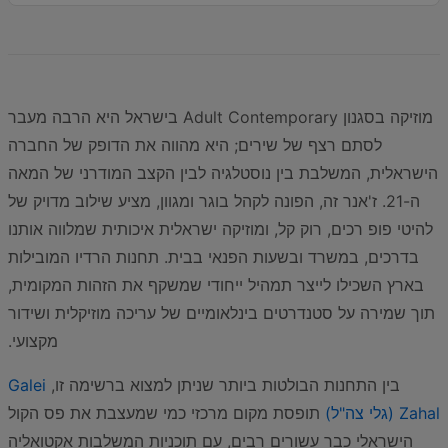
מוזיקה בסגנון Adult Contemporary בישראל היא הרבה מעבר
לסתם רצף של שירים; היא מהווה את הדופק של החברה
הישראלית, המשלבת בין נוסטלגיה לבין הקצב המודרני של המאה
ה-21. ז'אנר זה, הפונה לקהל בוגר ומגוון, מציע שילוב מדויק של
להיטי פופ רכים, רוק קל, ומוזיקה ישראלית איכותית שמלווה אותנו
בדרכים, במשרד ובשעות הפנאי בבית. תחנות הרדיו המובילות
בארץ השכילו לייצר תמהיל ייחודי שמשקף את הזהות המקומית,
תוך שמירה על סטנדרטים בינלאומיים של עריכה מוזיקלית ושידור
מקצועי.
בין התחנות הבולטות ביותר שניתן למצוא ברשימה זו,
Galei
Zahal (גלי צה"ל)
תופסת מקום מרכזי כמי שמעצבת את פס הקול
הישראלי כבר עשורים רבים, עם תוכניות המשלבות אקטואליה