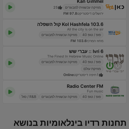
Kan Gimmel
מוזיקה עכשווית למבוגרים
25
ירושלים דיסטריקט
97.8 FM
Kol Hashfela 103.6 קול השפלה
All the city is on the air
פופ / טופ 40
מוזיקה עכשווית למבוגרים
מחוז המרכז
103.6 FM
Ivri 6 :: עברי שש
The Finest In Hebrew Music Online
פופ / טופ 40
מוזיקה עכשווית למבוגרים
מוזיקת עולם
1
חיפה דיסטריקט
Online
Radio Center FM
Fun music
פופ / טופ 40
מוזיקה עכשווית למבוגרים
R&B / סול
תחנות רדיו בינלאומיות בנושא