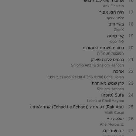
16
אהובתי שלי לבנת צואר
Arik Einstein
17
היה הוא אפור
עליזה עזיקרי
18
בשר ודם
ZionX
19
אֲנִי מְנַסָּה
לילך כספי
20
רחוב הנשמות הטהורות
הנשמות הטהורות
21
כרטיס ללונה פארק
Shlomo Artzi & Shalom Hanoch
22
אהבה
Edna Goren (עדנה גורן) & Kobi Recht (קובי רכט)
23
קרן שמש מאוחרת
Shalom Hanoch
24
Sufa (סופה)
Lehakat Cheil Hayam
25
(Rak Ata) רק אתה ((Echad Le Echad) אחד לאחד)
Matti Caspi
26
יאללה ביי
Ariel Horowitz
27
יום ועוד יום