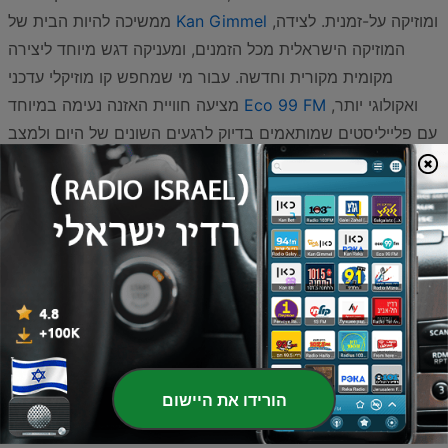
ומוזיקה על-זמנית. לצידה,
Kan Gimmel
ממשיכה להיות הבית של
המוזיקה הישראלית מכל הזמנים, ומעניקה דגש מיוחד ליצירה
מקומית מקורית וחדשה. עבור מי שמחפש קו מוזיקלי עדכני
ואקולוגי יותר,
Eco 99 FM
מציעה חוויית האזנה נעימה במיוחד
עם פלייליסטים שמותאמים בדיוק לרגעים השונים של היום ולמצב
הרוח של המאזינים.
העושר התרבותי של ישראל בא לידי ביטוי גם בתחנות המשרתות
קהלים ספציפיים או אזוריים. כך למשל,
Pervoye Radio
(Первое радио)
מספקת מענה איכותי בשפה הרוסית עם
מיטב הלהיטים שאהובים על הקהל דובר השפה, בעוד שבתחנה
כמו
91 FM לב המדינה
ניתן ליהנות משילוב מנצח של מוזיקה
ים-תיכונית ופופ ישראלי שפונה ללב הקונצנזוס. תחנות נוספות
כמו
Ivri 6 :: עברי שש
מתמקדות בשימור והנגשת הקלאסיקות
העבריות הישנות והטובות, בעוד ש-
Kol Hashfela 103.6 קול
הורידו את היישום
השפלה
ו-
Radio Center FM
מביאות קול רענן ומגוון למפה