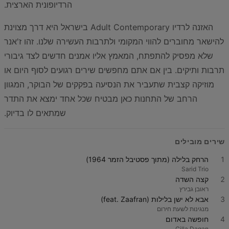
הרדיופונית הארצית.
האזנה לרדיו Adult Contemporary בישראל היא דרך מצוינת
להישאר מחוברים להווי המקומי ולתרבות העשירה שלנו. זהו ז'אנר
שלא מפסיק להתפתח, המאמץ אליו אמנים חדשים לצד גיבורי
תרבות ותיקים. בין אם אתם מחפשים שירים רגועים לסוף היום או
מוזיקה קצבית שתעביר את הנסיעה בפקקים של הבוקר, המגוון
הרחב של התחנות כאן מבטיח שכל אחד ימצא את התדר
שמתאים לו בדיוק.
שירים מובילים
1
הרחק בלילה (מתוך פסטיבל הזמר 1964)
Sarid Trio
2
קצה השדה
ראובן גבירץ
3
אבא לא ישן בלילות (feat. Zaafran)
מנגינות לשעת חירום
4
חופשה באדום
Cilla Dagan