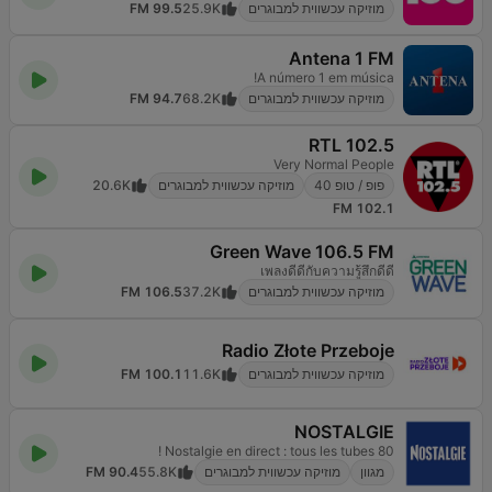
מוזיקה עכשווית למבוגרים
25.9K
99.5 FM
Antena 1 FM
A número 1 em música!
מוזיקה עכשווית למבוגרים
68.2K
94.7 FM
RTL 102.5
Very Normal People
פופ / טופ 40
מוזיקה עכשווית למבוגרים
20.6K
102.1 FM
Green Wave 106.5 FM
เพลงดีดีกับความรู้สึกดีดี
מוזיקה עכשווית למבוגרים
37.2K
106.5 FM
Radio Złote Przeboje
מוזיקה עכשווית למבוגרים
11.6K
100.1 FM
NOSTALGIE
Nostalgie en direct : tous les tubes 80 !
מגוון
מוזיקה עכשווית למבוגרים
55.8K
90.4 FM