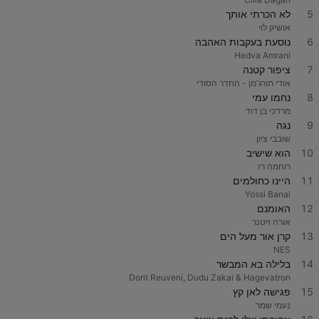
5
לא הכרתי אותך
אושיק לוי
6
נוסעת בעקבות האהבה
Hedva Amrani
7
ציפור קטנה
אודי תורג'מן - החדר הסודי
8
נחמו עמי
מרדכי בן דוד
9
נגה
שובבי ציון
10
הוא שישיב
רוחמה רז
11
היינו כחולמים
Yossi Banai
12
האומנם
אורה זיטנר
13
קרן אור מעל הים
NES
14
בלילה בא המבשר
Dorit Reuveni, Dudu Zakai & Hagevatron
15
פגישה לאן קץ
נעמי שמר