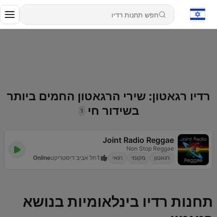
רדיו רגאטון: שירי הרגאטון החמים ביותר
בשידור חי
1
Joint Radio Reggae
Non Stop Reggae
רגאטון
מקומי
רגאי
1
תל אביב דיסטריקט
Online
תחנות רדיו בינלאומיות בנושא