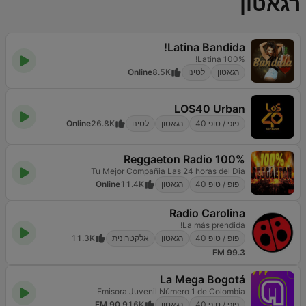
רגאטון
Latina Bandida!
100% Latina!
רגאטון
לטינו
8.5K
Online
LOS40 Urban
פופ / טופ 40
רגאטון
לטינו
26.8K
Online
100% Reggaeton Radio
Tu Mejor Compañia Las 24 horas del Dia
פופ / טופ 40
רגאטון
11.4K
Online
Radio Carolina
La más prendida!
פופ / טופ 40
רגאטון
אלקטרונית
11.3K
99.3 FM
La Mega Bogotá
Emisora Juvenil Número 1 de Colombia
פופ / טופ 40
רגאטון
16K
90.9 FM