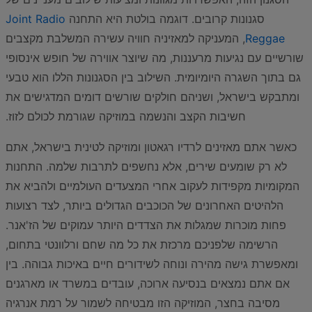
סגנונות קרובים. דוגמה בולטת היא התחנה
Joint Radio
Reggae
, המעניקה למאזיניה חוויה עשירה המשלבת מקצבים
שורשיים עם נגיעות מרעננות, מה שיוצר אווירה של חופש אינסופי
גם בתוך השגרה היומיומית. השילוב בין הסגנונות הללו הוא טבעי
ומתבקש בישראל, ושניהם חולקים שורשים דומים המדגישים את
חשיבות הקצב והנשמה במוזיקה שגורמת לכולם לזוז.
כאשר אתם מאזינים לרדיו רגאטון ומוזיקה לטינית בישראל, אתם
לא רק שומעים שירים, אלא נחשפים לתרבות שלמה. התחנות
המקומיות מקפידות לעקוב אחרי המצעדים העולמיים ולהביא את
הלהיטים האחרונים של הכוכבים הגדולים ביותר, לצד רצועות
פחות מוכרות שמגלות את הצדדים היותר עמוקים של הז'אנר.
הרשימה שלפניכם מרכזת את כל מה שחם ורלוונטי בתחום,
ומאפשרת גישה מהירה ונוחה לשידורים חיים באיכות גבוהה. בין
אם אתם נמצאים בנסיעה ארוכה, עובדים במשרד או מארגנים
מסיבה בחצר, המוזיקה הזו מבטיחה לשמור על רמת אנרגיה