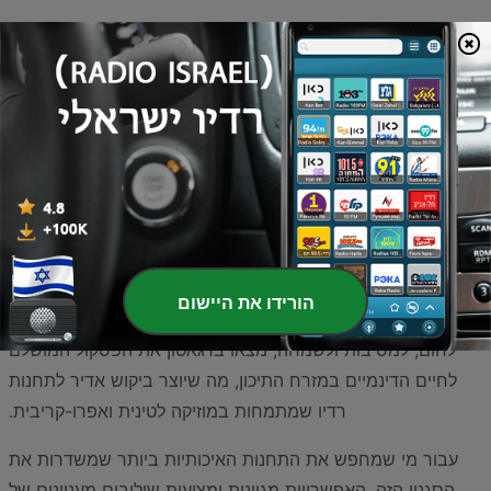
סצנת המוזיקה בישראל עברה שינוי משמעותי בעשורים
האחרונים, כאשר המקצבים הלטיניים תפסו מקום מרכזי בלב
הקונצנזוס. מוזיקת הרגאטון, עם האנרגיה המתפרצת והמקצב
הייחודי שלה, הפכה לאחד הסגנונות הפופולריים ביותר בקרב קהל
המאזינים המקומי. מה שהתחיל כגל קטן של מוזיקה מהקריביים,
הפך לתופעה תרבותית רחבת היקף שמשפיעה על אמנים
ישראלים רבים ויוצרת חיבור ישיר בין המקצבים המקומיים לבין
הורידו את היישום
מרכזי המוזיקה הגדולים בעולם. הישראלים, הידועים באהבתם
לחום, למסיבות ולשמחה, מצאו ברגאטון את הפסקול המושלם
לחיים הדינמיים במזרח התיכון, מה שיוצר ביקוש אדיר לתחנות
רדיו שמתמחות במוזיקה לטינית ואפרו-קריבית.
עבור מי שמחפש את התחנות האיכותיות ביותר שמשדרות את
הסגנון הזה, האפשרויות מגוונות ומציעות שילובים מעניינים של