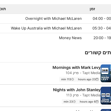
זמן
תוכנ
Overnight with Michael McLaren
00:00
Wake Up Australia with Michael McLaren
04:00 
Money News
19:00
ים קשורים
Mornings with Mark Levy
Tapt Media - פרק 104
113 min
23 hours ago
Nights with John Stanley
Tapt Media - פרק 113
23 min
6 hours ago