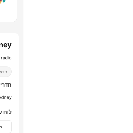
ney
 radio
חדש
תדרים  Sydney
ydney:
לוח ש
שנ