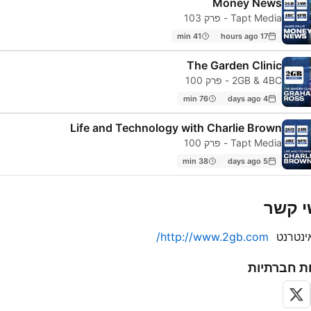
Money News
Tapt Media - פרק 103
41 min
17 hours ago
The Garden Clinic
2GB & 4BC - פרק 100
76 min
4 days ago
Life and Technology with Charlie Brown
Tapt Media - פרק 100
38 min
5 days ago
י קשר
ינטרנט
http://www.2gb.com/
ת חברתיות