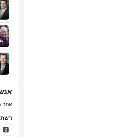
אנש
אתר א
רשתו