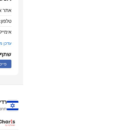
אתר א
טלפון:
אימייל
עדכן מ
שתף
פייס
רדי
תחנו