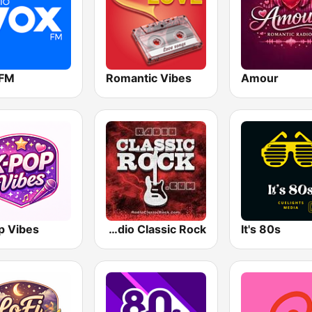
 FM
Romantic Vibes
Amour
p Vibes
Radio Classic Rock
It's 80s