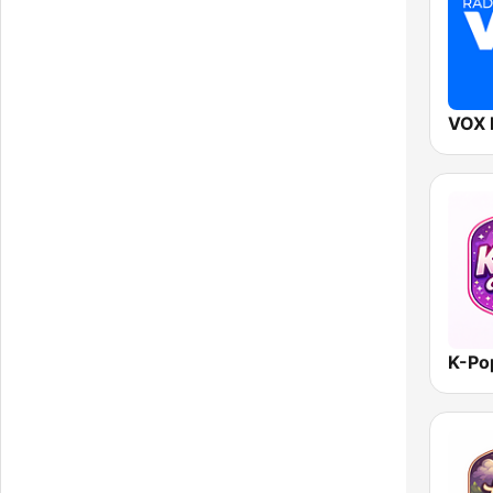
VOX
K-Po