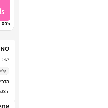
ANO
24/7 Piano Music
קלסי
תדרים no - ROMANTIC PIANO
e
Köln:
אנש