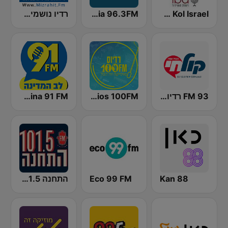
IBA 88FM Kol Israel
Radios Nostalgia 96.3FM (רדיוס נוסטלגי)
רדיו נושמים מזרחית (Mizrahit Fm)
93 FM רדיו קול חי
Radios 100FM (רדיוס)
Radio Lev HaMedina 91 FM (לב המדינה)
Kan 88
Eco 99 FM
התחנה 101.5