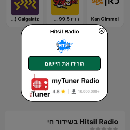
Kan Gimmel
רדיו 99.5 חם אש
Galgalatz (גלגלצ רדיו)
Hitsil Radio
הורידו את היישום
Hitsil Radio בשידור חי