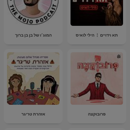
תא וידויים ⋮ הילי לואיס
המוג׳ו של בן בן ברוך
פרובוקצה
אזהרת טריגר