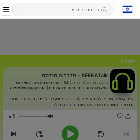
הסכתים
AFEKATalk - מדברים הנדסה
מכללת אפקה להנדסה
|
54 - מדברים הנדסה - תואר שני
במערכות תבוניות ובינה מלאכותית | הפודקאסט של אפקה
הפודקסאט של מכללת אפקה להנדסה, חושף בכל פרק כיצד פתרונות
הנדסיים משרתים את האנושות והחברה כולה.
1
x
עוצמת שמע