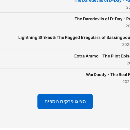
The Daredevils of D-Day - Pa
learning, they're places of
membrance too. To contact
The Daredevils of D-Day - Pa
the team or for advertising
enquiries please email:
Lightning Strikes & The Ragged Irregulars of Bassingbo
fo@amazingwarstories.com
visit amazingwarstories.com
Extra Ammo - The Pilot Epi
WarDaddy - The Real 
הציגו פרקים נוספים