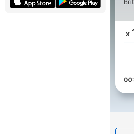
Bri
x
supp
c
00
mor
to p
wit
vita
ve
mu