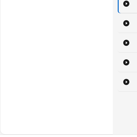
re
in
or 