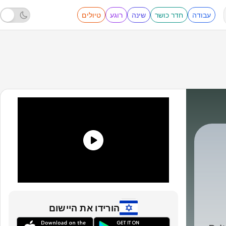
עבודה
חדר כושר
שינה
רוגע
טיולים
Bruce Crompton
|
הורידו את היישום