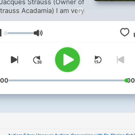
Jacques Strauss (Owner of
trauss Acadamia) I am very
excited to share this series
with you. Autism Edge was
1
עוצמת שמע
born through the journey I
have embarked gathering
nsight and knowledge along
e way. I would love to share
t I have learnt in the last 6
years with you.
:00
00
ww.straussacadamia.co.za
FOLLOW OUR BLOG AT
M/STRAUSSACADAMIABLOG
FOLLOW OUR YOUTUBE
CHANNEL AT
UBE.COM/CHANNEL/UCSZ-