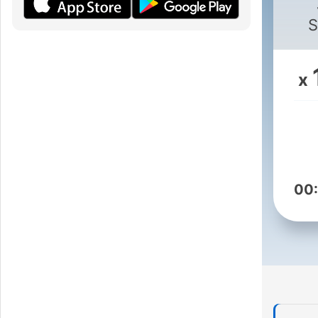
S
x
i
th
wha
00
w
TTPS://STRAUSSACADAMIA.WIXSITE.CO
HTTPS://WWW.YOUT