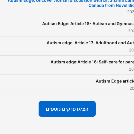
Autism Edge: Uncover Autism discussion with Dr. Shaina Cahil
_Q12PHBLPQB70YMCT8G?
Canada from Novel B
VIEW_AS=SUBSCRIBER
ntact us at email below for
Autism Edge: Article 18- Autism and Gymnas
more information:
traussacadamia@gmail.com
Autism edge: Article 17: Adulthood and Au
Autism edge:Article 16: Self-care for par
Autism Edge articl
הציגו פרקים נוספים