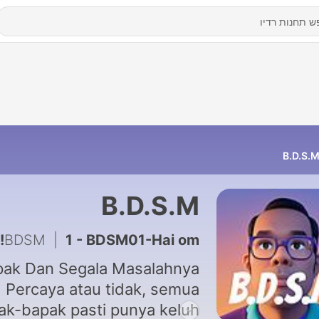
B.D.S.
B.D.S.M
BDSM
|
1 - BDSM01-Hai om!
pak Dan Segala Masalahnya
Percaya atau tidak, semua
ak-bapak pasti punya keluh