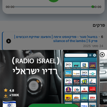
00:00
00:00
פרקים
-
6
במעגל סגור - פודקאסט אימה | והפעם: שתיקת הכבשים |
פרק 5 | silance of the lambs
24 ספט' 2025
-
5
במעגל סגור - פודקאסט אימה | והפעם: לזמן את הרוע |
פרק 4
02 מאי 2025
-
4
במעגל סגור - פודקאסט אימה | והפעם: מי אתם ארגון
הטרור חמאס | פרק ספיישל
11 אפר' 2025
-
3
במעגל סגור - פודקאסט אימה | והפעם: הסרט ׳תברח׳
של ג׳ורדן פיל | פרק 3
21 פבר' 2025