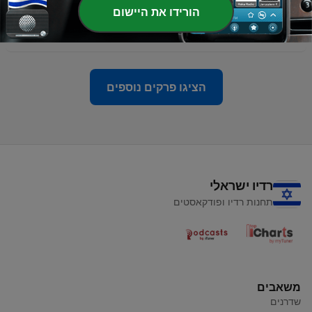
-
הורידו את היישום
2
במעגל סגור - פרק 2 | דארק ווב של אגדות | עם: תומר
כרמלי
10 ינו' 2025
הציגו פרקים נוספים
רדיו ישראלי
תחנות רדיו ופודקאסטים
משאבים
שדרנים