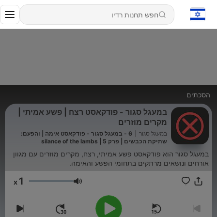
הסכתים
במעגל סגור - פודקאסט רצח | פשע אמיתי |
מקרים מוזרים
במעגל סגור
|
6 - במעגל סגור - פודקאסט אימה | והפעם:
שתיקת הכבשים | פרק 5 | silance of the lambs
במעגל סגור הוא פודקאסט פשע אמיתי, רצח, מקרים מוזרים עם מגוון
אורחים ונושאים מרתקים בתחומי הפשע והאימה.
1
x
עוצמת שמע