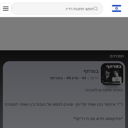
הסכתים
במרתף
רדיקל
|
43 - פרק 40 - במורתף
האזינו פתוחים לחוויות
ד״ר איתמר כהן ושחר קליימן יוצאים למסע על הגבול בין השפוי למטורף
*פודקאסט חדש מבית רדיקל*