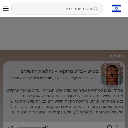
הסכתים
בטיש - בי"כ מרוקאי - נחלאות ירושלים
בטיש - בי"כ מרוקאי
|
25 - 25_מסכת מגילה דף כא עמוד ב
בס״ד יצאנו לפרוייקט אדיר של פודקאסט הגמרא ״בי"כ בטיש״ להקליט
את כל השיעורים של הרב שמעון סנדרוסי ולהנגיש אותן לרבים
באמצעות האינטרנט מלאכת הפקת השיעורים בצורה מקצועית ונגיש
דורש הוצאות מרובות. תהיו שותפים באחזקתה ניתן לתרום ישירות ל-
PayPal בכתובת: https://bit.ly/3bfdAcP כל המזכה את הרבים, אין
חטא בא לידו
1