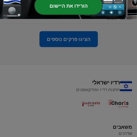
הורידו את היישום
-
21
21_מסכת מגילה דף יט עמוד א
23 פבר' 2020
הציגו פרקים נוספים
רדיו ישראלי
תחנות רדיו ופודקאסטים
משאבים
שדרנים