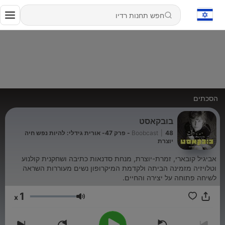
הסכתים
בובקאסט
|
Boobcast
48 - פרק 47- אורית גידלי: להיות נפש חיה
יוצרת
אביגיל קובארי, זמרת-יוצרת, מנחת סדנאות כתיבה ושחקנית קולנוע
וטלויזיה מזמינה הביתה ולקדמת המיקרופון נשים מעוררות השראה
לשיחה פתוחה על יצירה והחיים.
1
x
עוצמת שמע