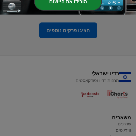
-
הורידו את היישום
44
פרק 43- ברית יעקבי: על אקטיביזם וסתירות פנימיות
06 יוני 2023
הציגו פרקים נוספים
רדיו ישראלי
תחנות רדיו ופודקאסטים
משאבים
שדרנים
ווידג'טים