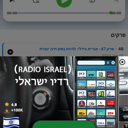
00:00
00:00
פרקים
-
48
פרק 47- אורית גידלי: להיות נפש חיה יוצרת
01 אוק' 2023
-
47
פרק 46- פרופ׳ אלס ורבקל: אדריכלות ותכנון ערים בזמן
הזה
23 אוג' 2023
-
46
פרק 45- דניאל רובין: יצירה ועשייה מתמשכת
12 יולי 2023
-
45
פרק 44- סמדר גנזי: פרו אייג׳ינג, יופי וריפוי בהתבגרות
טבעית
25 יוני 2023