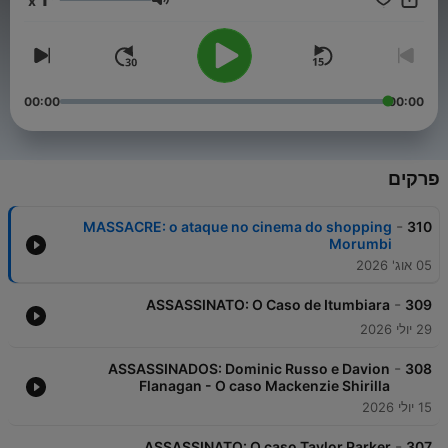
x
עוצמת שמע
00:00
00:00
פרקים
-
MASSACRE: o ataque no cinema do shopping
310
Morumbi
05 אוג' 2026
-
ASSASSINATO: O Caso de Itumbiara
309
29 יולי 2026
-
ASSASSINADOS: Dominic Russo e Davion
308
Flanagan - O caso Mackenzie Shirilla
15 יולי 2026
-
ASSASSINATO: O caso Taylor Parker
307