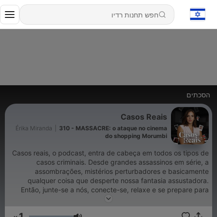
הסכתים
Casos Reais
Érika Miranda
|
310 - MASSACRE: o ataque no cinema
do shopping Morumbi
Casos reais, o podcast, entra de cabeça em todos os tipos de
casos criminais. Desde grandes assassinos em série, a
assombrações, mistérios perturbadores e basicamente
qualquer coisa que desperte nossa fantasia assustadora.
Então, junte-se a nós, conecte-se, relaxe e se prepare para
sustos.
1