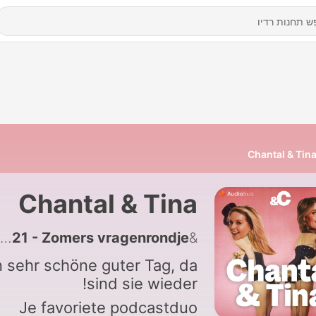
Chantal & Tin
Chantal & Tina
121 - Zomers vragenrondje!
&C Media / Audiohuis
n sehr schöne guter Tag, da
sind sie wieder!
Je favoriete podcastduo