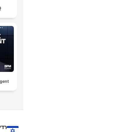
發
rgent
רדי