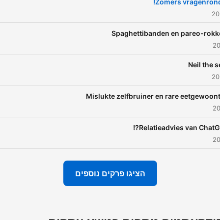
Zomers vragenrond
Spaghettibanden en pareo-rokk
Neil the s
Mislukte zelfbruiner en rare eetgewoon
Relatieadvies van ChatGP
הציגו פרקים נוספים