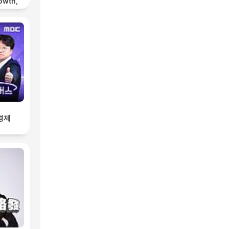
owth,
ting
경제