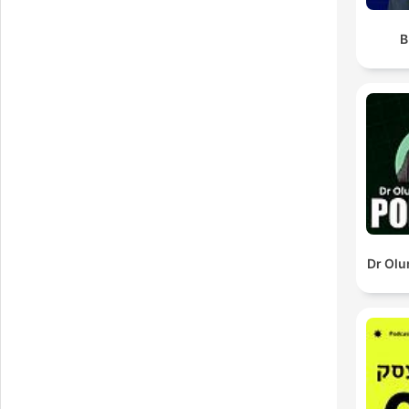
B
Dr Ol