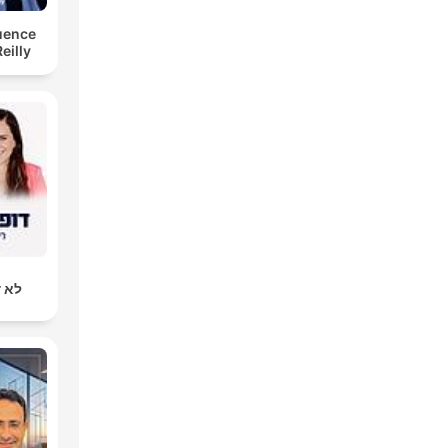
luence
eilly
לא ד