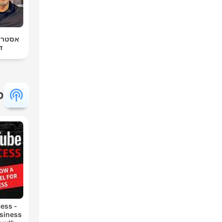
אסטרטג
ד
פ
ess -
siness