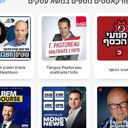
ודקאסטים נוספים בנושא עסקים
הצג
Tanguy Pastureau
עושי
נועי הכסף
Heshbon
maltraite l'info