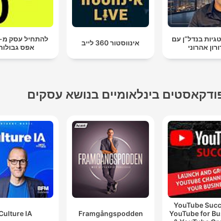
יות בנדל”ן עם
אינווסטור 360 לייב
ורון אהרוני
אפס גבולות
ודקאסטים בינלאומיים בנושא עסקים
YouTube Succ
Culture IA
Framgångspodden
YouTube for Bu