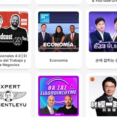
& YouTube Gr
Video Marke
ionales 4.0 | El
o del Trabajo y
Economía
손에 잡히는 
os Negocios