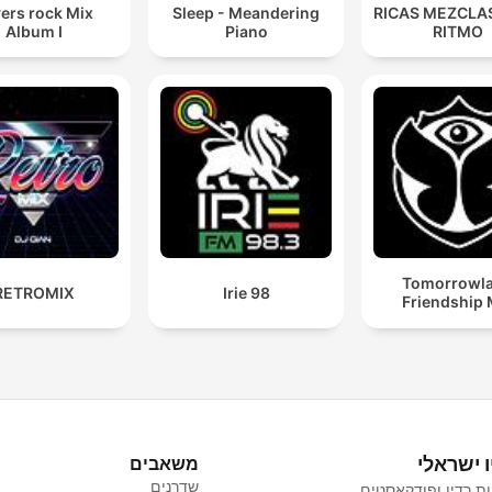
ers rock Mix
Sleep - Meandering
RICAS MEZCLAS
Album I
Piano
RITMO
Tomorrowl
RETROMIX
Irie 98
Friendship 
ו ישראלי
משאבים
שדרנים
ת רדיו ופודקאסטים