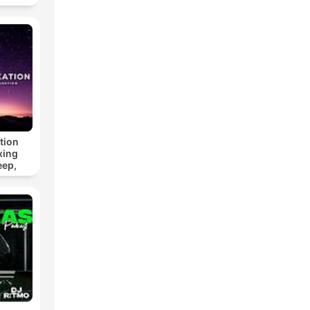
tion
xing
eep,
 &
n