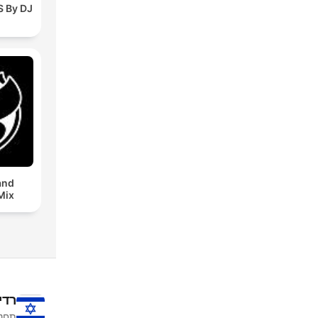
 By DJ
and
Mix
רדי
תחנו