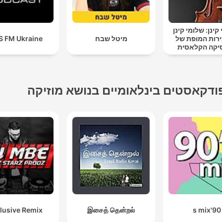
ינן: שלומי קינן
ירות המופת של
מיטל שבח
S FM Ukraine
יקה הקלאסית
ודקאסטים בינלאומיים בנושא מוזיקה
lusive Remix
இசைத் தென்றல்
90's mix