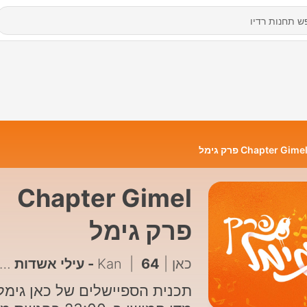
Chapter Gime פרק גימל
Chapter Gimel
פרק גימל
כאן | Kan
64 - עילי אשדות מוציא אלבום חדש בעקבות המלחמה
|
תכנית הספיישלים של כאן גימל