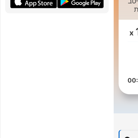
שת מיטב
ת
x
00