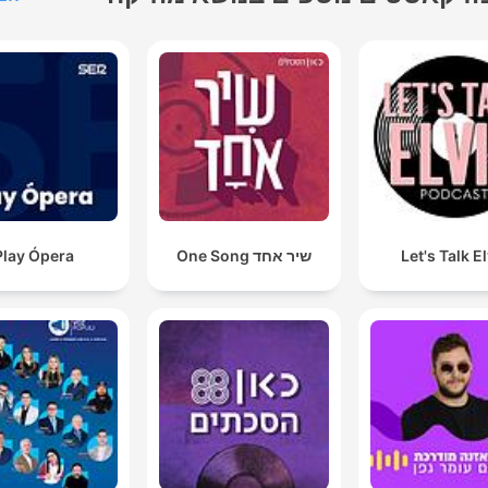
Let's Talk E
שיר אחד One Song
Play Ópera