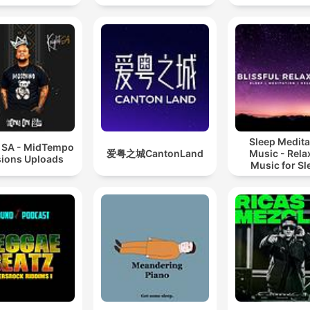
Sleep Medita
t SA - MidTempo
爱粤之城CantonLand
Music - Rela
ions Uploads
Music for Sl
Meditation
Relaxatio