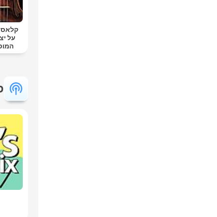
קלאסי ק
על יצ
המוס
פ