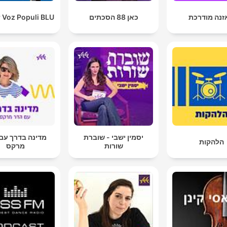
זנה מודרכת
כאן 88 הסכתים
 Voz Populi BLU
יסמין ישבי - שוברת
מדינה בדרך עם
הלהקות
שורות
מרקס