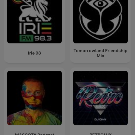
Tomorrowland Friendship
Irie 98
Mix
MASCOTA Podcast
RETROMIX