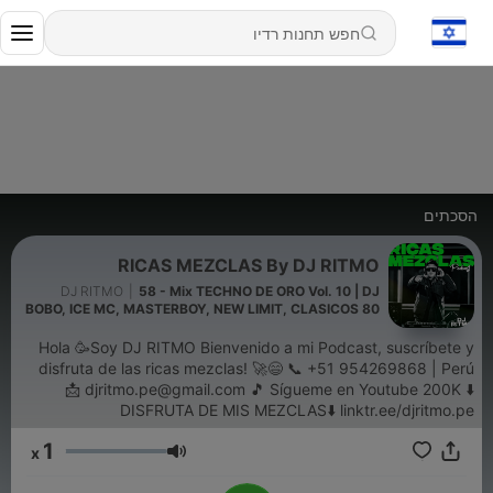
הסכתים
RICAS MEZCLAS By DJ RITMO
DJ RITMO
|
58 - Mix TECHNO DE ORO Vol. 10 | DJ
BOBO, ICE MC, MASTERBOY, NEW LIMIT, CLASICOS 80
Y 90
Hola 🥳Soy DJ RITMO Bienvenido a mi Podcast, suscríbete y
disfruta de las ricas mezclas! 🚀😄 📞 +51 954269868 | Perú
📩 djritmo.pe@gmail.com 🎵 Sígueme en Youtube 200K ⬇️
DISFRUTA DE MIS MEZCLAS⬇️ linktr.ee/djritmo.pe
1
x
עוצמת שמע