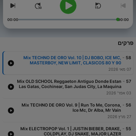
00:00
00:00
פרקים
-
Mix TECHNO DE ORO Vol. 10 | DJ BOBO, ICE MC,
58
MASTERBOY, NEW LIMIT, CLASICOS 80 Y 90
07 מאי 2026
-
Mix OLD SCHOOL Reggaeton Antiguo Donde Estan
57
Las Gatas, Cochinear, San Judas City, La Maquina
03 אפר' 2026
-
Mix TECHNO DE ORO Vol. 9 | Run To Me, Corona,
56
Ice Mc, Dr Alba, Mr Vain
27 מרץ 2026
-
Mix ELECTROPOP Vol. 1 | JUSTIN BIEBER, DRAKE,
55
COLDPLAY, DJ SNAKE, MAJOR LAZER