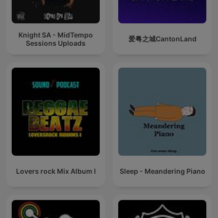
Knight SA - MidTempo
爱粤之城CantonLand
Sessions Uploads
Lovers rock Mix Album I
Sleep - Meandering Piano