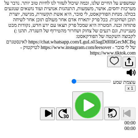
שמשפיע על החיים שלנו, ובמה שיכול לעזור לנו לחיות טוב יותר. נדבר על
מערכות יחסים, אושר, משמעות, התנהגות אנושית ועוד נושאים שנוגעים
בכולנו. מנחת הפודקאסט, לי סובר, היא אשת תקשורת, מגישה, יוצרת
תוכן ושחקנית. בכל פרק יתארח אדם אחר מעולם תוכן אחר לשיחה
פתוחה וכנה. המטרה היא שמכל פרק תצאו עם ידע חדש, נקודות מבט
מעניינות, וגם רגעים של צחוק ושחרור מהטירוף של השגרה. תהנו :)
לקבוצה השקטה של הפודקאסט:
https://chat.whatsapp.com/LguLs03agDtI0IiGecMCBq לאינסטגרם
של לי סובר - https://www.instagram.com/leesover לטיקטוק -
https://www.tiktok.com
עוצמת שמע
x
1
00:00
00:00