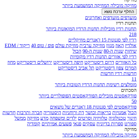
מוזיקה מובילה
המוזיקה המושמעת ביותר
החלף ערכת נושא
מועדפים
מועדפים ואחרונים
תחנות רדיו
תחנות רדיו מובילות
תחנות הרדיו המואזנות ביותר
218
רדיו לפי סגנונות
15 ז'אנרים מוזיקליים
אולדיז
האוז
מגוון
מוזיקה ערבית
מוזיקת עולם
פופ / טופ 40
ריקוד / EDM
שיחות
שנות ה-80
שנות ה-90
הכול
רדיו לפי אזורים
תחנות רדיו מקומיות
כל האזורים
דרום דיסטריקט
חיפה דיסטריקט
ירושלים דיסטריקט
מחוז
המרכז
צפון דיסטריקט
תל אביב דיסטריקט
חדשות
רדיו חדשות
11
מומלצים
רשימת תחנות הרדיו הטובות ביותר
הסכתים
פודקאסטים מובילים
הפודקאסטים הפופולריים ביותר
50
פודקאסטים לפי סגנונות
18 ז'אנרים של נושאים
הכול
אמנויות
בריאות וכושר
דת ורוחניות
היסטוריה
חברה ותרבות
חדשות
חינוך
טכנולוגיה
טלוויזיה וסרטים
ילדים ומשפחה
מדע
מוזיקה
ממשל
ספורט
ספרות בדיונית
עסקים
פנאי
פשעים אמיתיים
קומדיה
מוזיקה
מוזיקה מובילה
המוזיקה המושמעת ביותר