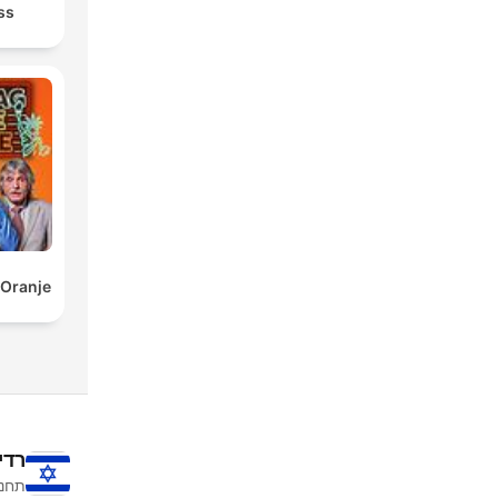
ss
 Oranje
רדי
תחנו