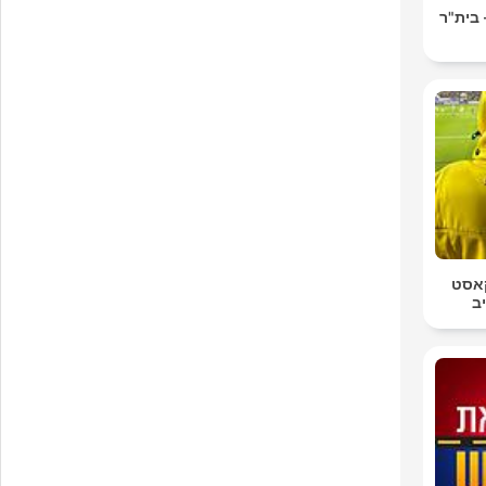
ONE Podca - בית"ר
קאסט
ב