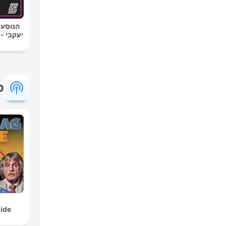
הנוסע 
יעקבי -
פ
ide