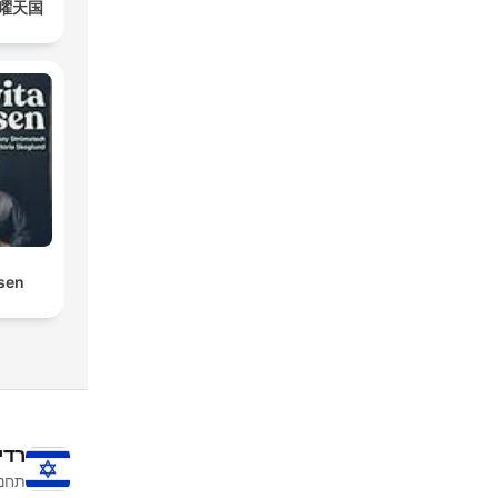
曜天国
osen
רדי
תחנו