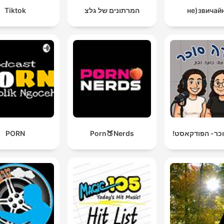
המרתונים של גלצ
Tiktok
וכר- הפודקאסט!
Porn🍑Nerds
PORN