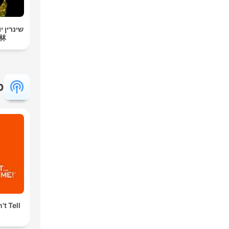
שינרין י
 |
פ
't Tell