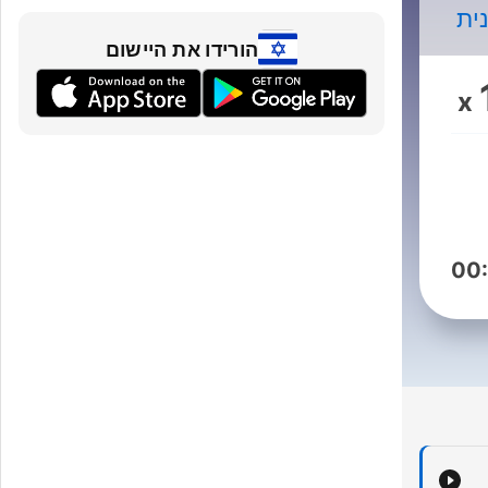
ית
הורידו את היישום
ל
x
00