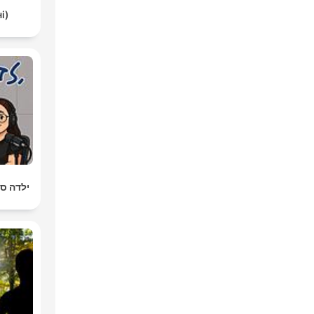
(не)звичайні
ילדה ס