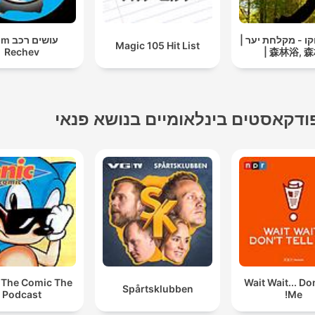
וקו - מקלחת יער |
עושים 
Magic 105 Hit List
Rechev
森林浴, 森林
ודקאסטים בינלאומיים בנושא פנאי
 The Comic The
Wait Wait... Don
Spårtsklubben
Podcast
Me!