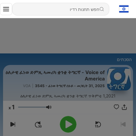
הסכתים
ዕለታዊ ፈነወ ድምጺ ኣመሪካ ቋንቋ ትግርኛ - Voice of
America
VOA
|
3545 - ፈነወ ትግርኛ ሰኑይ - መጋቢት 31, 2025
ዕለታዊ ፈነወ ድምጺ ኣመሪካ ቋንቋ ትግርኛ ጥቅምቲ 1,2021
1
x
עוצמת שמע