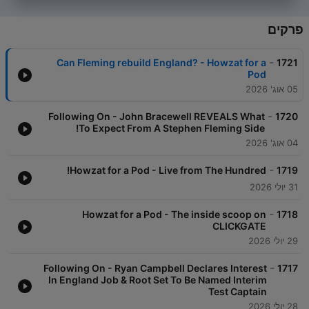
פרקים
-
Can Fleming rebuild England? - Howzat for a
1721
Pod
05 אוג' 2026
-
Following On - John Bracewell REVEALS What
1720
To Expect From A Stephen Fleming Side!
04 אוג' 2026
-
Howzat for a Pod - Live from The Hundred!
1719
31 יולי 2026
-
Howzat for a Pod - The inside scoop on
1718
CLICKGATE
29 יולי 2026
-
Following On - Ryan Campbell Declares Interest
1717
In England Job & Root Set To Be Named Interim
Test Captain
28 יולי 2026