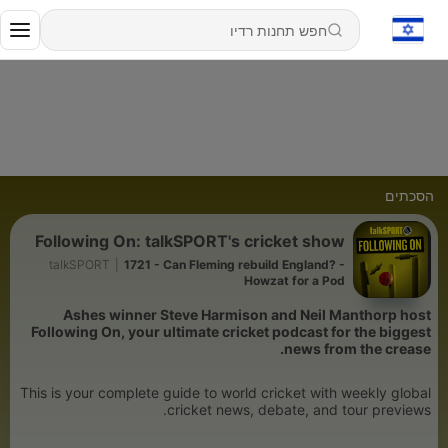
הסכתים
Following On: talkSPORT's cricket show
talkSPORT
|
1721 - Can Fleming rebuild England? -
Howzat for a Pod
Ashes winner Steve Harmison and Neil Manthorp host
Following On, your ultimate cricket podcast for the biggest
news from the crease.
This is your complete guide to world cricket with weekly global
cricket news, debate, and tour previews.