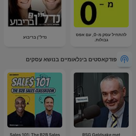
להתחיל עסק מ-0, עם אפס
נדל"ן בריבוע
גבולות.
פודקאסטים בינלאומיים בנושא עסקים
Sales 101: The B2B Sales
RSG Geldsake met