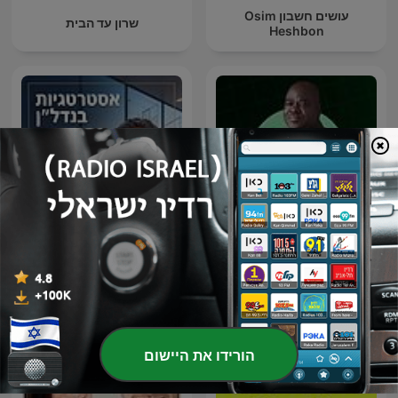
עושים חשבון Osim
שרון עד הבית
Heshbon
אסטרטגיות בנדל”ן עם דורון
Dr Olumide Emmanuel
אהרוני
הורידו את היישום