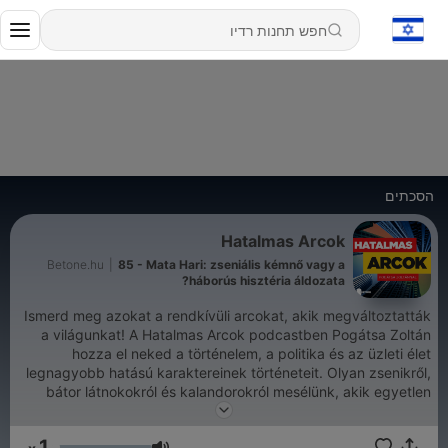
הסכתים
Hatalmas Arcok
Betone.hu
|
85 - Mata Hari: zseniális kémnő vagy a
háborús hisztéria áldozata?
Ismerd meg azokat a rendkívüli arcokat, akik megváltoztatták
a világunkat! A Hatalmas Arcok podcastben Pogátsa Zoltán
hozza el neked a történelem, a politika és az üzleti élet
legnagyobb hatású karaktereinek történeteit. Olyan zsenikről,
bátor látnokokról és kalandorokról mesélünk, akik egyetlen
életút alatt több életre elegendő élményt, tudást vagy éppen
bukást halmoztak fel. Meríts inspirációt a legmerészebb
1