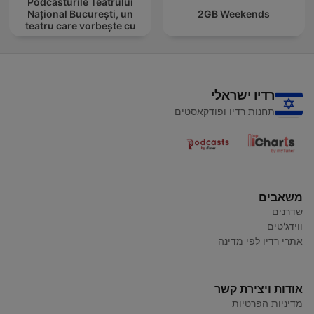
Podcasturile Teatrului
Național București, un
2GB Weekends
teatru care vorbește cu
tine
רדיו ישראלי
תחנות רדיו ופודקאסטים
משאבים
שדרנים
ווידג'טים
אתרי רדיו לפי מדינה
אודות ויצירת קשר
מדיניות הפרטיות