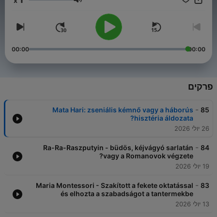
x
döntésekből és a legizgalmasabb sorsokból!
עוצמת שמע
00:00
00:00
פרקים
-
Mata Hari: zseniális kémnő vagy a háborús
85
hisztéria áldozata?
26 יולי 2026
-
Ra-Ra-Raszputyin - büdös, kéjvágyó sarlatán
84
vagy a Romanovok végzete?
19 יולי 2026
-
Maria Montessori - Szakított a fekete oktatással
83
és elhozta a szabadságot a tantermekbe
13 יולי 2026