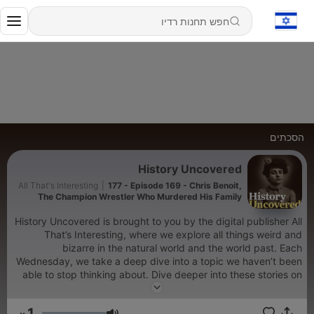
הסכתים
History Uncovered
All That's Interesting
|
177 - Episode 169 - Chris Benoit,
The Champion Wrestler Who Murdered His Family
Before Killing Himself
History Uncovered is brought to you by the digital publisher All
That’s Interesting, where we explore all things weird and
bizarre in the natural world and the world past. Each
Wednesday, we take a deep dive into a topic we haven’t been
able to stop thinking about. Dive deeper into these stories on
All That's Interesting Follow our page on Facebook:
HistoryRevealed Follow us on Instagram:
1