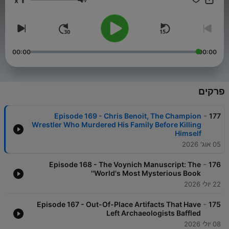
x
@realhistoryuncovered credits:
עוצמת שמע
https://allthatsinteresting.com/podcast-credits Please contact
advertising@airwavemedia.com if you would like to advertise
on our podcast. History Uncovered is part of the Airwave
Media network: www.airwavemedia.com
00:00
00:00
פרקים
-
Episode 169 - Chris Benoit, The Champion
177
Wrestler Who Murdered His Family Before Killing
Himself
05 אוג' 2026
-
Episode 168 - The Voynich Manuscript: The
176
'World's Most Mysterious Book'
22 יולי 2026
-
Episode 167 - Out-Of-Place Artifacts That Have
175
Left Archaeologists Baffled
08 יולי 2026