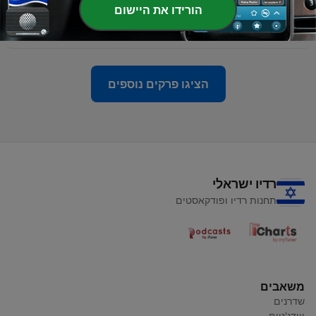
-
63
"הכי בזמן", פרק 63: עופרה, הסכם עם איראן ומה קרה
הורידו את היישום
לתוכי?
15 יוני 2026
הציגו פרקים נוספים
רדיו ישראלי
תחנות רדיו ופודקאסטים
משאבים
שדרנים
ווידג'טים