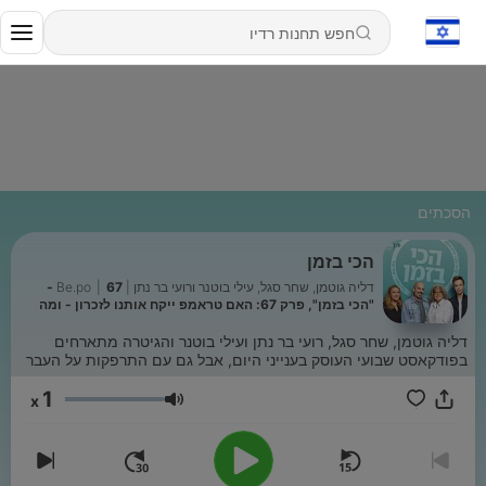
הסכתים
הכי בזמן
דליה גוטמן, שחר סגל, עילי בוטנר ורועי בר נתן | Be.po
|
67 -
"הכי בזמן", פרק 67: האם טראמפ ייקח אותנו לזכרון - ומה
עושים עם האי וודאות?
דליה גוטמן, שחר סגל, רועי בר נתן ועילי בוטנר והגיטרה מתארחים
בפודקאסט שבועי העוסק בענייני היום, אבל גם עם התרפקות על העבר
1
x
עוצמת שמע