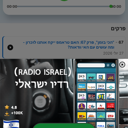
00:00
00:00
פרקים
-
67
"הכי בזמן", פרק 67: האם טראמפ ייקח אותנו לזכרון -
ומה עושים עם האי וודאות?
27 יולי 2026
-
66
"הכי בזמן", פרק 66: "למה הם כל הזמן במלחמה? כי לא
הצגנו בפניהם אופציה אחרת"
13 יולי 2026
-
65
"הכי בזמן", פרק 65: בין הירידה במשקל של ביבי, אולפן
המונדיאל ולונג'ביטי
07 יולי 2026
-
64
״הכי בזמן״, פרק 64: חולות מדבר, הפגנות בכבישים ומה
שביניהם
25 יוני 2026