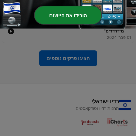
-
6
פרק 5 - אביב נעורים - ''אהוד ברק היה בת''
01 פבר' 2024
הורידו את היישום
-
5
פרק 4 - קארין איי - ''בבקשה תתחיל לדבר או שאנחנו מפה
מידרדרים''
01 פבר' 2024
הציגו פרקים נוספים
רדיו ישראלי
תחנות רדיו ופודקאסטים