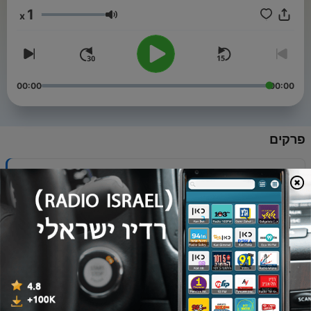
1
x
עוצמת שמע
00:00
00:00
פרקים
-
9
פרק 8 - בנט על מבצעים מיוחדים - בין השטח ללשכת
ראש הממשלה
26 פבר' 2024
-
8
פרק 7 - כורדיסטן - ''תמורת כל מה שנתנו, נבקש
מהכורדים רק טובה אחת!''
07 פבר' 2024
-
7
פרק 6 - מבצע רביב - "מה שעוברים הורגים. נקודה!"
01 פבר' 2024