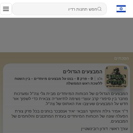
הסכתים
המבצעים הגדולים
גלצ
|
9 - פרק 8 - בנט על מבצעים מיוחדים - בין השטח
ללשכת ראש הממשלה
המבצעים הגדולים של הכוחות המיוחדים מבית גלי צה"ל ומערכות
מחבר בין סיפורי קרב עוצרי נשימה לתיאוריה צבאית כדי לשפוך אור
חדש על המבצעים שעיצבו את האתוס של צה"ל.
ד"ר אמיר גילת והחוקר הצבאי יאיר אנסבכר בוחנים בכל פרק צורת
הפעלה שונה של הכוחות המיוחדים בעזרת המתכננים והלוחמים של
המבצעים.
עורך ראשי: דורון רובינשטיין