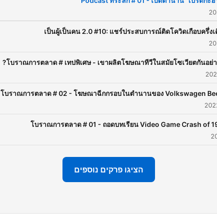
Podcast ที่ระลึก # 01 - เปิดตำนาน "เบิร์ดกะฮา
เป็นผู้เป็นคน 2.0 #10: แชร์ประสบการณ์ติดโควิดเกือบครึ่งเ
โบราณการตลาด # เทปพิเศษ - เขาผลิตโฆษณาทีวีในสมัยโซเวียตกันอย่า
โบราณการตลาด # 02 - โฆษณาฉีกกรอบในตำนานของ Volkswagen Bee
โบราณการตลาด # 01 - ถอดบทเรียน Video Game Crash of 1
הציגו פרקים נוספים