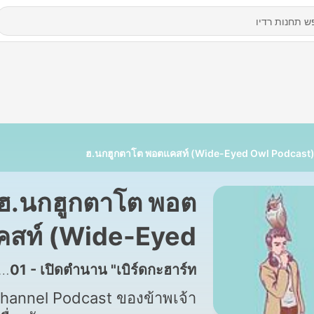
ฮ.นกฮูกตาโต พอตแคสท์ (Wide-Eyed Owl Podcast
ฮ.นกฮูกตาโต พอต
คสท์ (Wide-Eyed
Owl Podcast)
68 - Podcast ที่ระลึก # 01 - เปิดตำนาน "เบิร์ดกะฮาร์ท"
hannel Podcast ของข้าพเจ้า