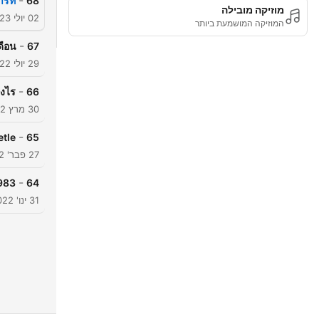
-
ร์ท"
68
מוזיקה מובילה
02 יולי 2023
המוזיקה המושמעת ביותר
-
ดือน
67
29 יולי 2022
-
งไร?
66
30 מרץ 2022
-
tle
65
27 פבר' 2022
-
983
64
31 ינו' 2022