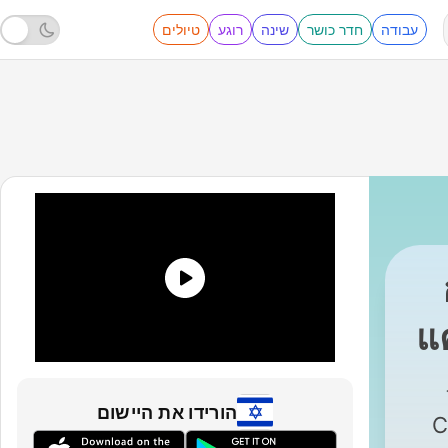
עבודה
חדר כושר
שינה
רוגע
טיולים
แ
Nutt.
|
הורידו את היישום
C