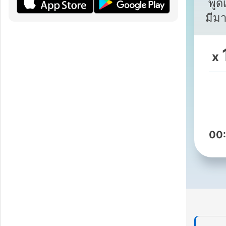
พูด
มีมากกว
escape
x
00