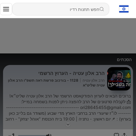
הסכתים
הרב אלון עטיה - הערוץ הרשמי
הרב אלון עטיה
|
1128 - בורכוב פרשת ראה תשפ"ו הרב אלון
עטיה שליט"א
ברוכים הבאים לערוץ הפודקאסט הרשמי של הרב אלון עטיה שליט״א!
📩 לקבלת סרטונים של הרב להפצה ניתן לפנות בשמחה במייל:
ori28645455@gmail.com ----------------------------------------
------- לו״ז שיעורי הרב ברחבי הארץ מדי שבוע (משודר גם בלייב כאן
בערוץ) : 📌יום ראשון: - נתניה | 19:00 בית הכנסת "אוהל יצחק" - רחוב
חטיבת הראל 8 (בכולל למטה) - כפר סבא | 20:30 בית הכנסת "אלי
כהן" - רחוב שלמה המלך פינת מצדה 📌יום שני: - באר יעקב | 17:15
1