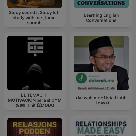
Study sounds, Study lofi,
Learning English
study with me , focus
Conversations
sounds
EL TEMACH -
dakwah.me - Ustadz Adi
MOTIVACIÓN para el GYM
Hidayat
💪🏼🏋🏻‍♀🔱 💥MODO
GUERRA💥