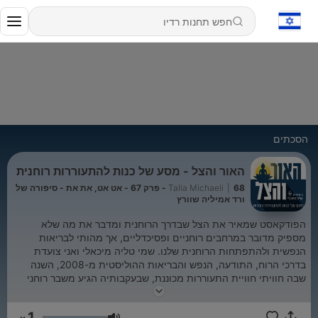
הסכתים
האור והצל - מסע של כנות להתעוררות רוחנית
|
Talia Michaeli
68 - פרק 67 - אט אט, את את - סיפורה של
ורד אמיליה שוורץ
הפודקאסט שמאיר את הצל שבדרך הרוחנית ומדבר את מה שלא
מספיק מדובר במרחבים רוחניים ופסיכדליים, אך מהותי לבריאות
הנפשית ולהתפתחות הרוחנית שלנו. שמי טליה מיכאלי ואני צועדת
בדרכי הרוח, התודעה, הנפש והבריאות ההוליסטית מ-2008, השנה
שבה חוויתי חוויית התעוררות מכוננת, שבעקבותיה הגיע משבר רוחני
ושלל מפגשים כואבים עם הצל הרוחני-נפשי. כל מה שחוויתי ולמדתי
מאז ועד היום הוביל להמון הבנות וצמיחה, ולבסוף גם ליצירת
1