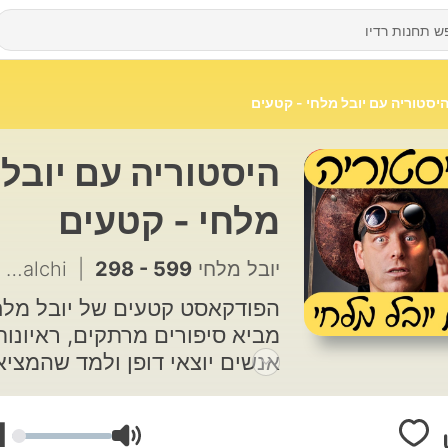
יסטוריה עם יובל מלחי - קטעים
היסטוריה עם יובל
מלחי - קטעים
298 - 599: חטופים - אנטבה חלק 10
|
יובל מלחי Yuval Malchi
הפודקאסט קטעים של יובל מלח
מביא סיפורים מרתקים, ראיונות
אנשים יוצאי דופן ולמד שהמציא
עולה על כל דמיון. פודקאסט לכ
הגילים.
1
עוצמת שמע