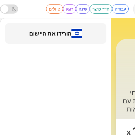
עבודה
חדר כושר
שינה
רוגע
טיולים
הורידו את היישום
י
 עם
ות
ל
x