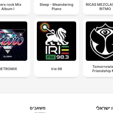
ers rock Mix
Sleep - Meandering
RICAS MEZCLAS
Album I
Piano
RITMO
Tomorrowl
RETROMIX
Irie 98
Friendship 
ו ישראלי
משאבים