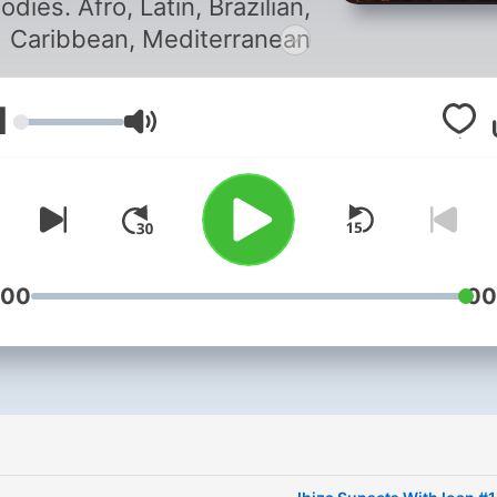
odies. Afro, Latin, Brazilian,
Caribbean, Mediterranean
Vibes, 🌅✨
1
עוצמת שמע
:00
00