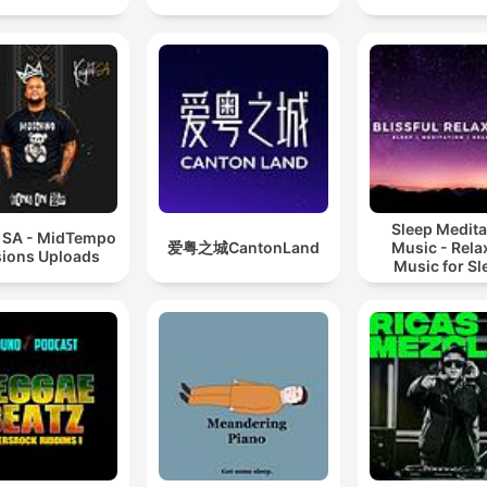
Sleep Medita
t SA - MidTempo
爱粤之城CantonLand
Music - Rela
ions Uploads
Music for Sl
Meditation
Relaxatio