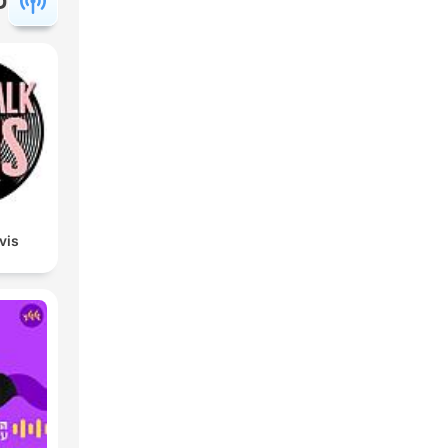
פ
lvis