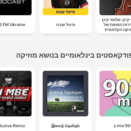
ינן: שלומי קינן
ירות המופת של
מיטל שבח
S FM Ukraine
יקה הקלאסית
ודקאסטים בינלאומיים בנושא מוזיקה
lusive Remix
இசைத் தென்றல்
90's mix