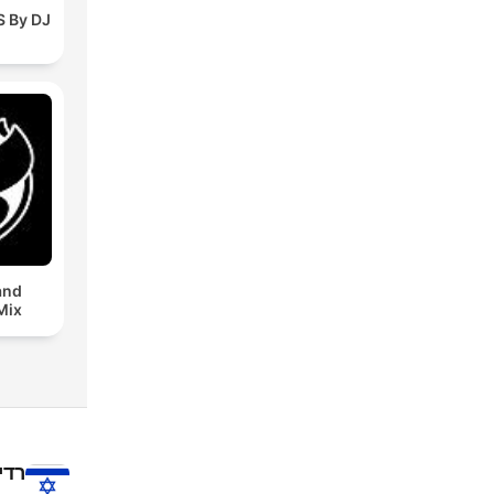
 By DJ
and
Mix
רדי