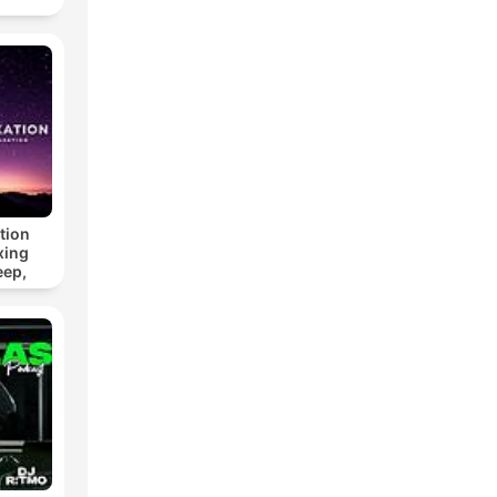
tion
xing
eep,
 &
n