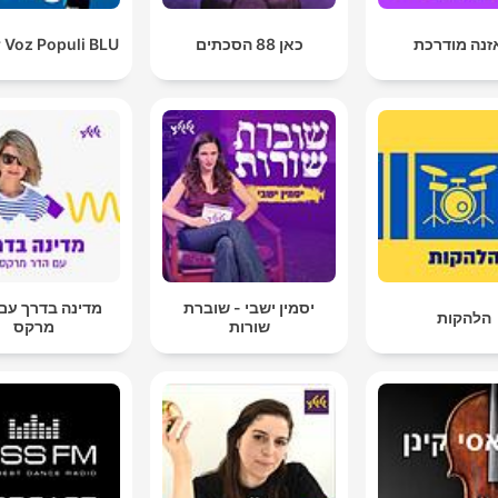
זנה מודרכת
כאן 88 הסכתים
 Voz Populi BLU
יסמין ישבי - שוברת
מדינה בדרך עם
הלהקות
שורות
מרקס