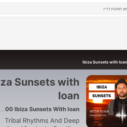
Ibiza Sunsets with Ioa
iza Sunsets with
Ioan
116 - #100 Ibiza Sunsets With Ioan
Tribal Rhythms And Deep