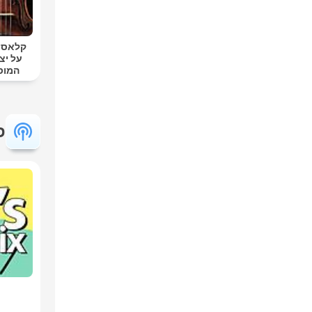
קלאסי ק
על יצ
המוס
פ