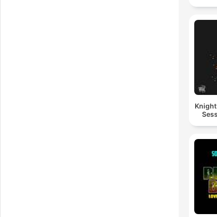
Knigh
Sess