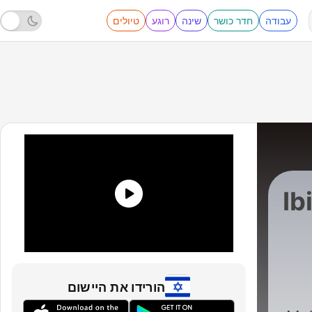
עבודה
חדר כושר
שינה
רוגע
טיולים
Ib
DJ Ioan
|
הורידו את היישום