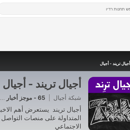
جيال تريند - أجيال
أجيال تريند - أجيال
شبكة أجيال
|
65 - موجز أخبار الساعة 9 ص 2025/12/11
أجيال تريند يستعرض أهم الاخبا
المتداولة على منصات التواصل
الاجتماعي