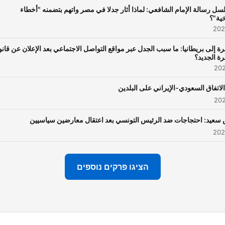
ل رسالة الإمام الشافعي: لماذا أثار جدلا في مصر واتهم بتضمنه "أخطاء
خية"؟
رة إلى بريطانيا: ما سبب الجدل عبر مواقع التواصل الاجتماعي بعد الإعلان عن قان
رة الجديد؟
 الاتفاق السعودي-الإيراني على البلدين
سعيد: احتجاجات ضد الرئيس التونسي بعد اعتقال معارضين سياسيين
הציגו פרקים נוספים