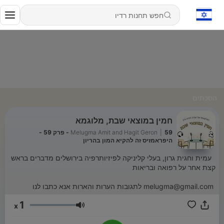
הסכתים
חמין במוצאי שבת, מלוגמא
|
Melugma Amit and Hagit Geron
59 - פרק 59 -
היפראמזיס זה להקיא המון בהריון
עמית וחגית גרון, בעלי קליניקה לפיזיותרפיה בירושלים מדברים בראש
קצת אחר על רפואה ובריאות
melugma@gmail.com לתגובות הערות והארות אנא כתבו לנו
1
x
עוצמת שמע