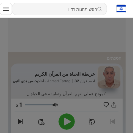
הסכתים
خريطة الحياة من القرآن الكريم
احمد فراج Ahmad Farrag
32 - ‏احاديث ‏من هدي النبي
|
“نموذج عملي لفهم القرآن وتطبيقه في الحياة ,,
1
x
עוצמת שמע