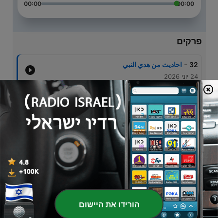
00:00
00:00
פרקים
-
32
‏احاديث ‏من هدي النبي
24 יוני 2026
-
31
‏احاديث من هدي النبي
15 יוני 2026
-
30
‏المقاصد الإجماليه للجزء التاسع من القرآن الكريم
11 יוני 2026
-
29
‏احاديث من هدي النبي
09 יוני 2026
-
Prophetic Guidance
28
06 יוני 2026
הורידו את היישום