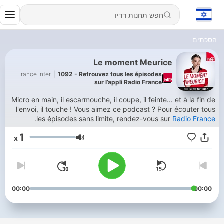
הסכתים
Le moment Meurice
France Inter
|
1092 - Retrouvez tous les épisodes
sur l’appli Radio France
Micro en main, il escarmouche, il coupe, il feinte... et à la fin de
l'envoi, il touche ! Vous aimez ce podcast ? Pour écouter tous
.
les épisodes sans limite, rendez-vous sur
Radio France
1
x
עוצמת שמע
00:00
00:00