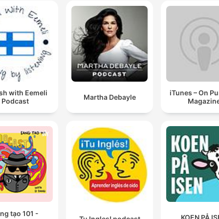
sh with Eemeli
iTunes – On P
Martha Debayle
Podcast
Magazin
ng tạo 101 -
KOEN PÅ I
Tu Ingles! podcast