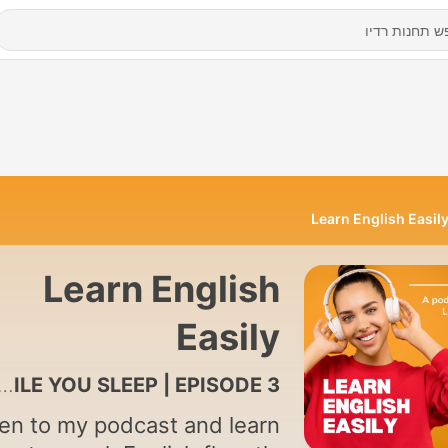
Learn English Easil
Learn English
Easily
13 - LEARN ENGLISH WHILE YOU SLEEP | EPISODE 3
ten to my podcast and learn