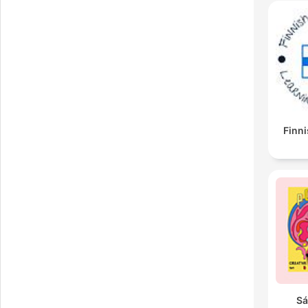
Finni
Sá