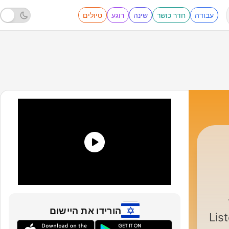
עבודה
חדר כושר
שינה
רוגע
טיולים
English For Everyone
|
הורידו את היישום
Lis