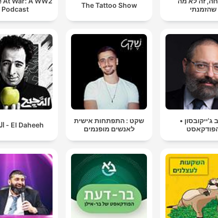
ה, זה לא מה
 At War: A WW2
The Tattoo Show
שהזמנתי
Podcast
 ג'ייקובסון •
שקט : התפתחות אישית
El Daheeh - الدحيح
פודקאסט
לאנשים מופנמים