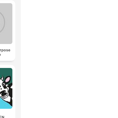
urpose
e
SEN