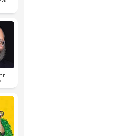
סליח
הרב
ה