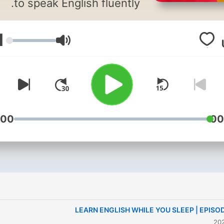
to speak English fluently.
1
עוצמת שמע
:00
00
LEARN ENGLISH WHILE YOU SLEEP | EPISO