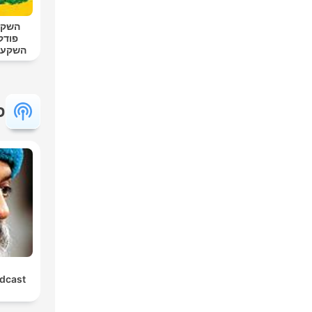
השקע
פודק
השקעו
פ
dcast