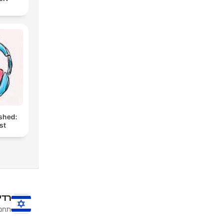
shed:
st
רדי
תחנו