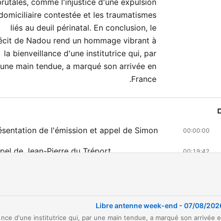
brutales, comme l'injustice d'une expulsion
domiciliaire contestée et les traumatismes
liés au deuil périnatal. En conclusion, le
écit de Nadou rend un hommage vibrant à
la bienveillance d'une institutrice qui, par
une main tendue, a marqué son arrivée en
France.
ésentation de l'émission et appel de Simon
00:00:00
pel de Jean-Pierre du Tréport
00:19:42
 quête de Jean-Pierre pour rejoindre Carole
00:34:48
s quatre amours de Colette
00:43:29
Libre antenne week-end - 07/08/202
s retrouvailles de Colette et Jean-Michel
00:52:03
n hommage vibrant à la bienveillance d'une institutrice qui, par une main tendue, a marqué son arrivée en France.