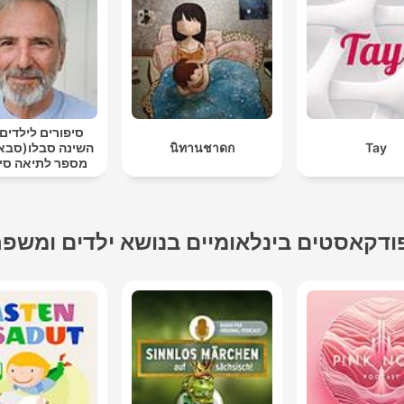
סיפורים לילדים 
Tay
นิทานชาดก
השינה סבלו(סבא 
מספר לתיאה סיפ
לפני השי
ודקאסטים בינלאומיים בנושא ילדים ומשפ