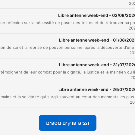
 témoignage de Nicole : une expulsion
01:06:45
ntestée
Libre antenne week-end - 02/08/202
a nécessité de poser des limites et de retrouver sa propre voix.
 combat de Nicole contre une expulsion injuste
01:27:09
 force du groupe et le partage des expériences
01:42:43
Libre antenne week-end - 01/08/202
pel de Laurent : l'impact d'un avortement subi
01:54:28
r une relation
Libre antenne week-end - 31/07/202
 parcours de résilience de Laurent
02:00:21
hommage de Nadou à son institutrice
02:09:50
Libre antenne week-end - 26/07/202
uvenirs de l'institutrice et retrouvailles grâce au
02:18:39
lumière la force des liens humains et la solidarité qui surgit souvent au cœur des moments les plus sombres.
nitel
influence des figures protectrices : Sœur Étienne
02:26:12
 la transmission de l'amour
הציגו פרקים נוספים
lexions sur la vie, l'âge et la difficulté d'aimer
02:30:57
i-même