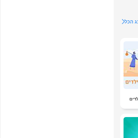
 הכל
00:
לדים