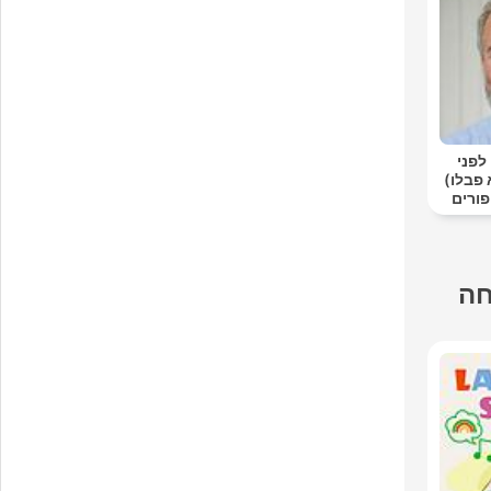
לפני
פבלו)
ורים
חה