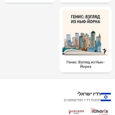
Генис: Взгляд из Нью-
Йорка
רדיו ישראלי
תחנות רדיו ופודקאסטים