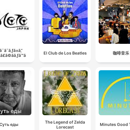
ã¨ã˜ã‚ƒã±ã‚“
El Club de Los Beatles
咖啡音乐
ã£ã©ãã‚ƒã™ã¨
The Legend of Zelda
Суть еды
Lorecast