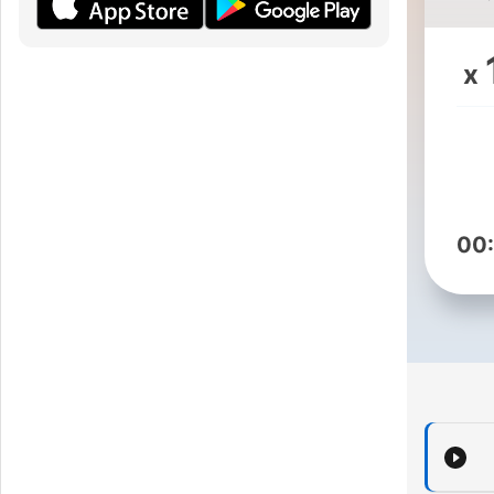
週
x
不
00
又
上