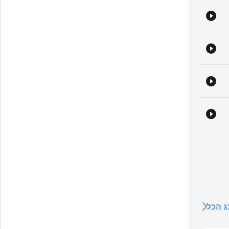
喜
https://open.firstory.me/join
P
 הכל