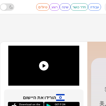
עבודה
חדר כושר
שינה
רוגע
טיולים
于美人
|
הורידו את היישום
『