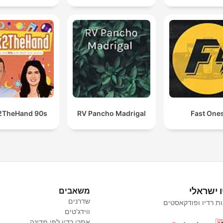
2TheHand 90s
RV Pancho Madrigal
Fast One
ו ישראלי
משאבים
שדרנים
ת רדיו ופודקאסטים
ווידג'טים
אתרי רדיו לפי מדינה