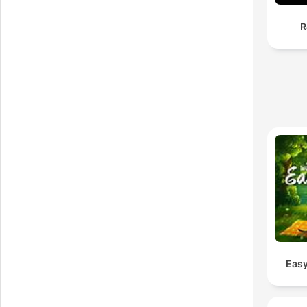
R
Easy