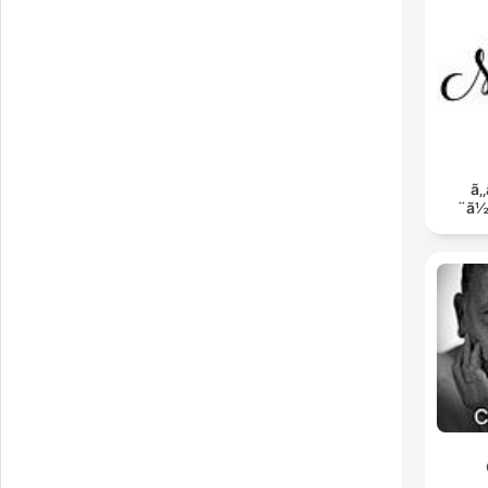
ã‚‚
ã½