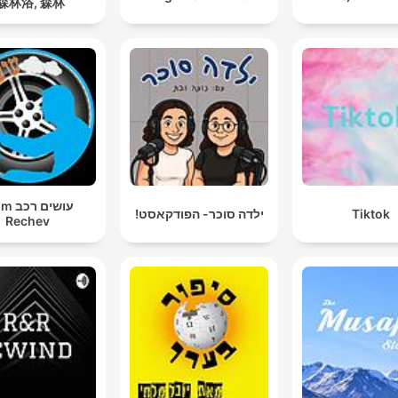
森林浴, 森林 |
עושים 
Tiktok
ילדה סוכר- הפודקאסט!
Rechev