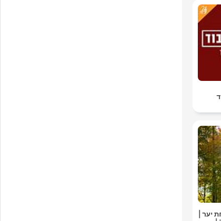
ד
ת יער |