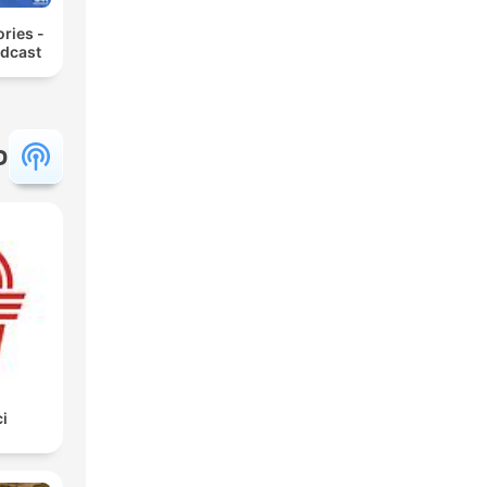
ories -
odcast
פ
i