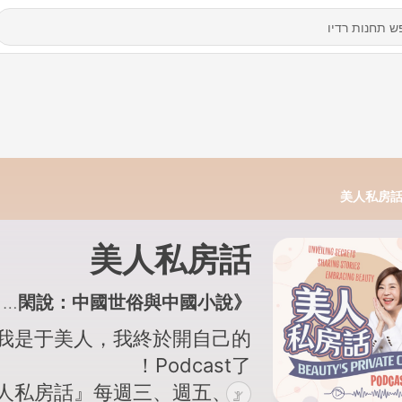
美人私房
美人私房話
194 - EP193 美人選書—阿城《閑話閑說：中國世俗與中國小說》
我是于美人，我終於開自己的
Podcast了！
美人私房話』每週三、週五、