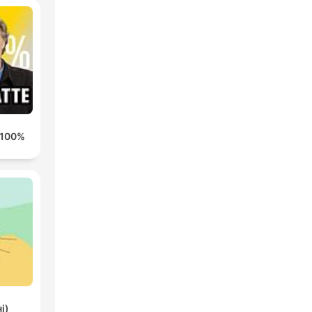
100% HONDELATTE
(не)звичайні