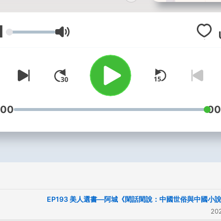
日，晚上 9：00，記得鎖定我
們節目喔！
1
עוצמת שמע
你問美人的私房話裡有什麼？
管你是想要學會如何掌握自己
的命運，
還是想要擁有幸福美滿的生活！
:00
00
或是想要知道美人每天都在做
些什麼、關心什麼？
知天文，下知地理，各式各樣
的內容，你絕對想不到！
快來跟美人一起聊聊私房話吧～
合作邀約請洽：
EP193 美人選書—阿城《閑話閑說：中國世俗與中國小
Belleyu0508@gmail.com