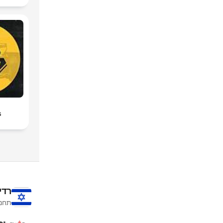
s
רדי
תחנו