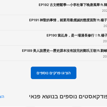
FB粉絲專頁：于美人
EP192 古文輕鬆學—小李杜筆下晚唐風華 ft.
IG：yumeiren2024
EP191 神聖的事情，就要用最虔誠的態度面對 ft.楊
歡我們節目，就給我們一點支
持吧！
EP190 當乩身，是一場漫長修行！ft.楊
打賞連結：
/cm9p713sx0c8u01ttfhno8f29
EP189 美人說歷史—歷史課本沒有說完的鄭氏王朝 ft.劉
owered by
Firstory Hosting
הציגו פרקים נוספים
ודקאסטים נוספים בנושא פנאי
הצג