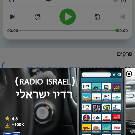
x
עוצמת שמע
00:00
00:00
פרקים
-
26
#26: איך קובעים החזר חודשי במשכנתא וממשיכים
לצמוח?
26 מאי 2025
-
25
#25: מה החוקים שחייבים להכיר לפני שלוקחים
משכנתא?
06 מאי 2025
-
24
#24: 3 דברים לבדוק בדו״ח הפנסיוני שהגיע לאימייל
27 מרץ 2025
-
23
#23: מה הם עקרונות הברזל לצמיחה עם כסף?