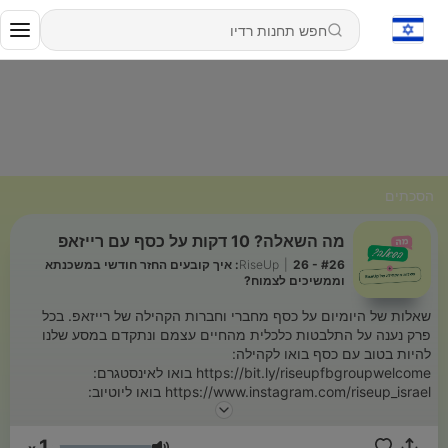
הסכתים
מה השאלה? 10 דקות על כסף עם רייזאפ
|
RiseUp
26 - #26: איך קובעים החזר חודשי במשכנתא
וממשיכים לצמוח?
שאלות של היומיום על כסף מחברי וחברות הקהילה של רייזאפ. בכל
פרק נענה על התלבטות כלכלית מהחיים עצמם ונתקדם במסע שלנו
להיות בטוב עם כסף בואו לקהילה:
https://bit.ly/riseupfbgroupwelcome בואו לאינסטגרם:
https://www.instagram.com/riseup_israel בואו ליוטיוב:
https://www.youtube.com/@riseupIsrael להצטרפות לרייזאפ:
https://bit.ly/3LKivXg⁠
1