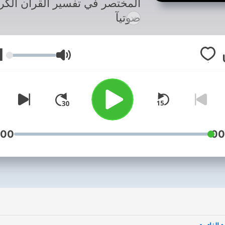
المختصر في تفسير القرآن الكر
صوتيآ
برعاية أوقاف نوره الملاحي
twitter: @al2lba1
1
עוצמת שמע
:00
00