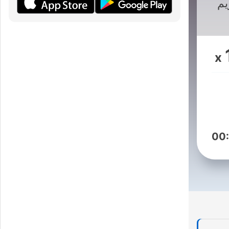
يم
x
00