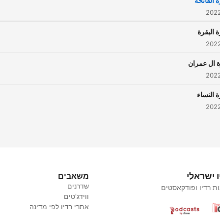
 الفاتحة
 البقرة
 ال عمران
 النساء
ו ישראלי
משאבים
שדרנים
ת רדיו ופודקאסטים
ווידג'טים
אתרי רדיו לפי מדינה