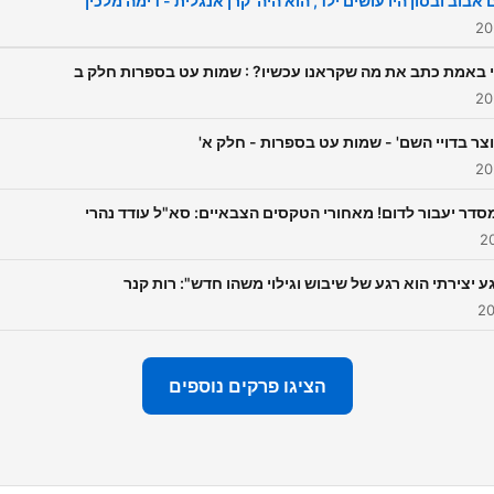
אבוב ובסון היו עושים ילד, הוא היה 'קרן אנגלית'- דימה מלכין
י באמת כתב את מה שקראנו עכשיו? : שמות עט בספרות חלק ב
וצר בדויי השם' - שמות עט בספרות - חלק א'
סדר יעבור לדום! מאחורי הטקסים הצבאיים: סא"ל עודד נהרי
ע יצירתי הוא רגע של שיבוש וגילוי משהו חדש": רות קנר
הציגו פרקים נוספים