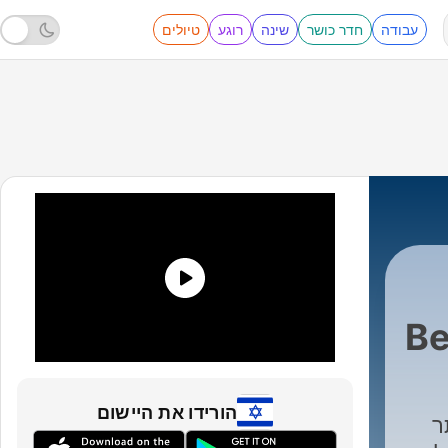
עבודה
חדר כושר
שינה
רוגע
טיולים
Be
הורידו את היישום
ר