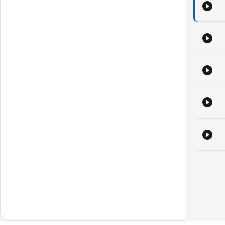
אתם
על