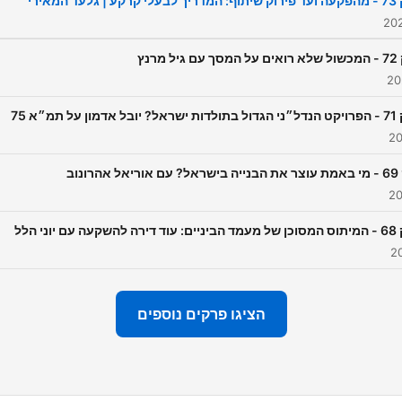
| גלעד המאירי
יבשות - אלא ידע מעשי פרקטי
וכלים שישנו לכם את החיים.״ 
יל מרנץ
יכולים להיות השחקנים הבאים 
המגרש. מוכנים? הצטרפו אלינו!
ון על תמ״א 75
אהרונוב
ה עם יוני הלל
הציגו פרקים נוספים